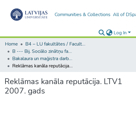
Communities & Collections
All of DSp
Log In
Home
B4 – LU fakultātes / Faculties of the UL
B --- Bij. Sociālo zinātņu fakultātes noslēguma darbi / Faculty of Social Sciences - Graduate works
Bakalaura un maģistra darbi (SZF) / Bachelor's and Master's theses
Reklāmas kanāla reputācija. LTV1 2007. gads
Reklāmas kanāla reputācija. LTV1
2007. gads