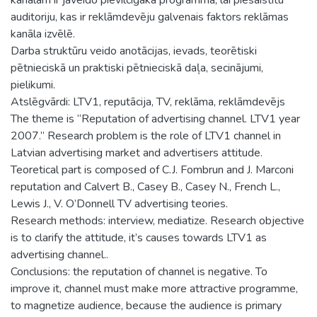
auditoriju, kas ir reklāmdevēju galvenais faktors reklāmas
kanāla izvēlē.
Darba struktūru veido anotācijas, ievads, teorētiski
pētnieciskā un praktiski pētnieciskā daļa, secinājumi,
pielikumi.
Atslēgvārdi: LTV1, reputācija, TV, reklāma, reklāmdevējs
The theme is “Reputation of advertising channel. LTV1 year
2007.” Research problem is the role of LTV1 channel in
Latvian advertising market and advertisers attitude.
Teoretical part is composed of C.J. Fombrun and J. Marconi
reputation and Calvert B., Casey B., Casey N., French L.,
Lewis J., V. O’Donnell TV advertising teories.
Research methods: interview, mediatize. Research objective
is to clarify the attitude, it’s causes towards LTV1 as
advertising channel..
Conclusions: the reputation of channel is negative. To
improve it, channel must make more attractive programme,
to magnetize audience, because the audience is primary