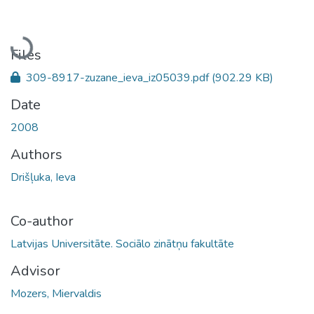
Loading...
Files
309-8917-zuzane_ieva_iz05039.pdf
(902.29 KB)
Date
2008
Authors
Drišļuka, Ieva
Co-author
Latvijas Universitāte. Sociālo zinātņu fakultāte
Advisor
Mozers, Miervaldis