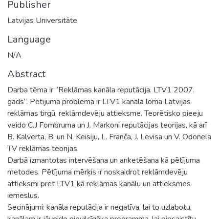
Publisher
Latvijas Universitāte
Language
N/A
Abstract
Darba tēma ir “Reklāmas kanāla reputācija. LTV1 2007.
gads”. Pētījuma problēma ir LTV1 kanāla loma Latvijas
reklāmas tirgū, reklāmdevēju attieksme. Teorētisko pieeju
veido C.J Fombruma un J. Markoni reputācijas teorijas, kā arī
B. Kalverta, B. un N. Keisiju, L. Franča, J. Levisa un V. Odonela
TV reklāmas teorijas.
Darbā izmantotas intervēšana un anketēšana kā pētījuma
metodes. Pētījuma mērķis ir noskaidrot reklāmdevēju
attieksmi pret LTV1 kā reklāmas kanālu un attieksmes
iemeslus.
Secinājumi: kanāla reputācija ir negatīva, lai to uzlabotu,
kanālam ir jāveido pievilcīgāka programma, lai piesaistītu