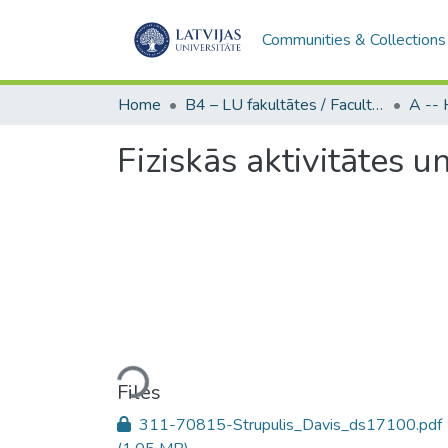
Communities & Collections
Home
B4 – LU fakultātes / Faculties of the UL
Fiziskās aktivitātes 
Loading...
Files
311-70815-Strupulis_Davis_ds17100.pdf