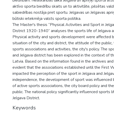
biedrībām. Neatkarības laikā Jelgavā un apriņķī sporta att
aktīvo sporta biedrību skaits un to aktivitāte, pilsētas vald
sabiedrības nostāja pret sportu. Jelgavas un Jelgavas apri
būtiski ietekmēja valsts sporta politika.
The Master's thesis “Physical Activities and Sport in Jelg
District 1920-1940” analyses the sports life of Jelgava an
Physical activity and sports development were affected 
situation of the city and district, the attitude of the public
sports associations and activities, the city's policy. The spo
and Jelgava district has been explored in the context of the
Latvia. Based on the information found in the archives and 
evident that the associations established until the First 
impacted the perception of the sport in Jelgava and Jelgav
independence, the development of sport was influenced by
of active sports associations, the city board policy and the
public. The national policy significantly influenced sports li
Jelgava District.
Keywords