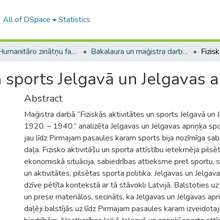
All of DSpace
Statistics
A -- Humanitāro zinātņu fakultāte / Faculty of Humanities
Bakalaura un maģistra darbi (HZF) / Bachelor's and Master's theses
un sports Jelgavā un Jelgavas 
Abstract
Maģistra darbā “Fiziskās aktivitātes un sports Jelgavā un 
1920. – 1940.” analizēta Jelgavas un Jelgavas apriņķa spo
jau līdz Pirmajam pasaules karam sports bija nozīmīga sab
daļa. Fizisko aktivitāšu un sporta attīstību ietekmēja pilsē
ekonomiskā situācija, sabiedrības attieksme pret sportu, s
un aktivitātes, pilsētas sporta politika. Jelgavas un Jelgav
dzīve pētīta kontekstā ar tā stāvokli Latvijā. Balstoties uz
un prese materiālos, secināts, ka Jelgavas un Jelgavas apr
daļēji balstījās uz līdz Pirmajam pasaules karam izveidota