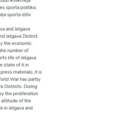
īstību ietekmēja
es sporta politika,
ņķa sporta dzīvi
ava and Jelgava
d Jelgava District.
by the economic
, the number of
rts life of Jelgava
 state of it in
press materials, it is
World War has partly
a Districts. During
 the proliferation
 attitude of the
fe in Jelgava and