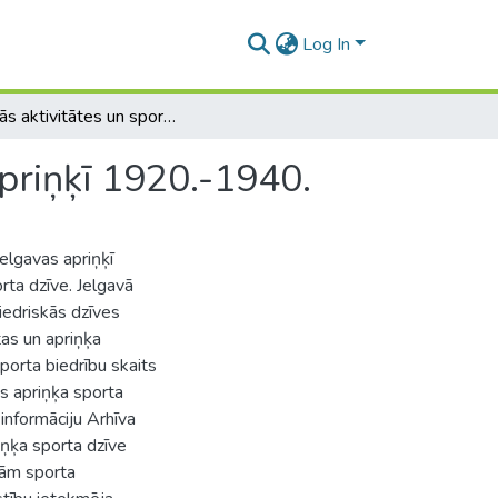
Log In
Fiziskās aktivitātes un sports Jelgavā un Jelgavas apriņķī 1920.-1940.
apriņķī 1920.-1940.
Jelgavas apriņķī
rta dzīve. Jelgavā
iedriskās dzīves
tas un apriņķa
porta biedrību skaits
as apriņķa sporta
 informāciju Arhīva
iņķa sporta dzīve
jām sporta