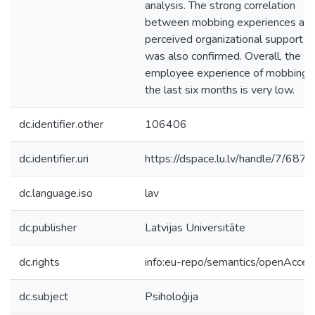
analysis. The strong correlation
between mobbing experiences an
perceived organizational support
was also confirmed. Overall, the
employee experience of mobbing i
the last six months is very low.
dc.identifier.other
106406
dc.identifier.uri
https://dspace.lu.lv/handle/7/687
dc.language.iso
lav
dc.publisher
Latvijas Universitāte
dc.rights
info:eu-repo/semantics/openAcces
dc.subject
Psiholoģija