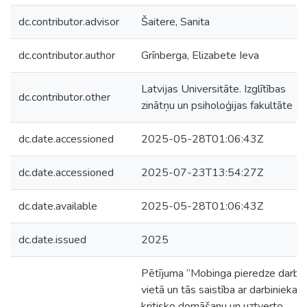
dc.contributor.advisor
Šaitere, Sanita
dc.contributor.author
Grīnberga, Elizabete Ieva
Latvijas Universitāte. Izglītības
dc.contributor.other
zinātņu un psiholoģijas fakultāte
dc.date.accessioned
2025-05-28T01:06:43Z
dc.date.accessioned
2025-07-23T13:54:27Z
dc.date.available
2025-05-28T01:06:43Z
dc.date.issued
2025
Pētījuma “Mobinga pieredze darba
vietā un tās saistība ar darbinieka
kritisko domāšanu un uztverto