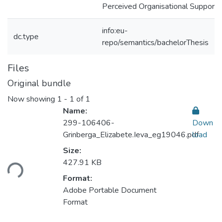
Perceived Organisational Support
info:eu-
dc.type
repo/semantics/bachelorThesis
Files
Original bundle
Now showing
1 - 1 of 1
Name:
299-106406-
Down
Grinberga_Elizabete.Ieva_eg19046.pdf
load
Loading...
Size:
427.91 KB
Format:
Adobe Portable Document
Format