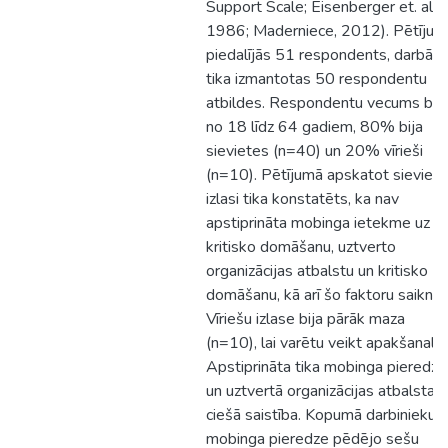
Support Scale; Eisenberger et. al.,
1986; Maderniece, 2012). Pētījum
piedalījās 51 respondents, darbā
tika izmantotas 50 respondentu
atbildes. Respondentu vecums bija
no 18 līdz 64 gadiem, 80% bija
sievietes (n=40) un 20% vīrieši
(n=10). Pētījumā apskatot sievieš
izlasi tika konstatēts, ka nav
apstiprināta mobinga ietekme uz
kritisko domāšanu, uztverto
organizācijas atbalstu un kritisko
domāšanu, kā arī šo faktoru saikne.
Vīriešu izlase bija pārāk maza
(n=10), lai varētu veikt apakšanalīzi
Apstiprināta tika mobinga pieredze
un uztvertā organizācijas atbalsta
ciešā saistība. Kopumā darbinieku
mobinga pieredze pēdējo sešu