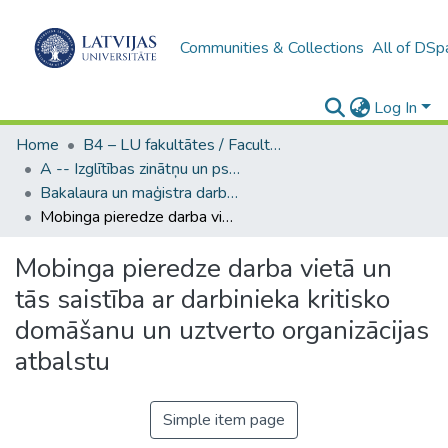
Communities & Collections
All of DSp
Log In
Home
B4 – LU fakultātes / Faculties of the UL
A -- Izglītības zinātņu un psiholoģijas fakultāte / Faculty of Education Sciences and Psychology
Bakalaura un maģistra darbi (PPMF) / Bachelor's and Master's theses
Mobinga pieredze darba vietā un tās saistība ar darbinieka kritisko domāšanu un uztverto organizācijas atbalstu
Mobinga pieredze darba vietā un
tās saistība ar darbinieka kritisko
domāšanu un uztverto organizācijas
atbalstu
Simple item page