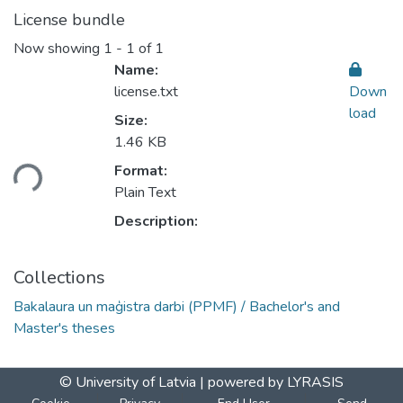
License bundle
Now showing
1 - 1 of 1
Name:
license.txt
Down
load
Size:
Loading...
1.46 KB
Format:
Plain Text
Description:
Collections
Bakalaura un maģistra darbi (PPMF) / Bachelor's and
Master's theses
© University of Latvia |
powered by LYRASIS