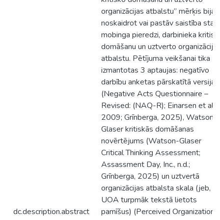
organizācijas atbalstu” mērķis bija
noskaidrot vai pastāv saistība star
mobinga pieredzi, darbinieka kritisk
domāšanu un uztverto organizācija
atbalstu. Pētījuma veikšanai tika
izmantotas 3 aptaujas: negatīvo
darbību anketas pārskatītā versija
(Negative Acts Questionnaire –
Revised: (NAQ-R); Einarsen et al.,
2009; Grīnberga, 2025), Watson-
Glaser kritiskās domāšanas
novērtējums (Watson-Glaser
Critical Thinking Assessment;
Assassment Day, Inc., n.d.;
Grīnberga, 2025) un uztvertā
organizācijas atbalsta skala (jeb,
UOA turpmāk tekstā lietots
dc.description.abstract
pamīšus) (Perceived Organizationa