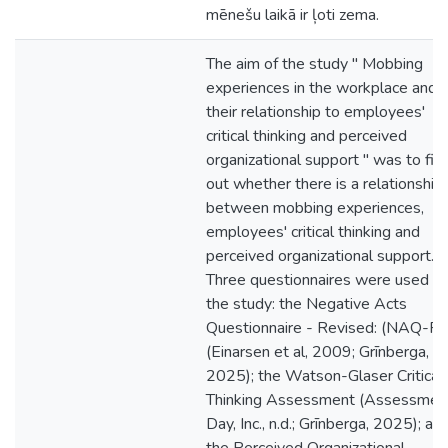
mēnešu laikā ir ļoti zema.
The aim of the study " Mobbing
experiences in the workplace and
their relationship to employees'
critical thinking and perceived
organizational support " was to fin
out whether there is a relationship
between mobbing experiences,
employees' critical thinking and
perceived organizational support.
Three questionnaires were used fo
the study: the Negative Acts
Questionnaire - Revised: (NAQ-R),
(Einarsen et al, 2009; Grīnberga,
2025); the Watson-Glaser Critical
Thinking Assessment (Assessmen
Day, Inc., n.d.; Grīnberga, 2025); an