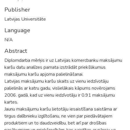
Publisher
Latvijas Universitāte
Language
N/A
Abstract
Diplomdarba mērķis ir uz Latvijas komercbanku maksājumu
karšu datu analīzes pamata izstrādāt priekšlikumus
maksājumu karšu apjoma palielināšanai.
Latvijas maksājumu karšu skaits uz vienu iedzīvotāju
palielinās ar katru gadu, vislielākais kāpums novērojams
2006. gadā, kad uz vienu iedzīvotāju ir 0.91 maksājumu
kartes.
Jaunu maksājumu karšu lietotāju iesaistīšana saistāma ar
tirgus dalībnieku izglītošanu, ne vien par piedāvātajiem
produktiem un to daudzveidību, bet arī par drošības
pasākumiem un priekšrocībām, kas saistītas ar pāreju uz