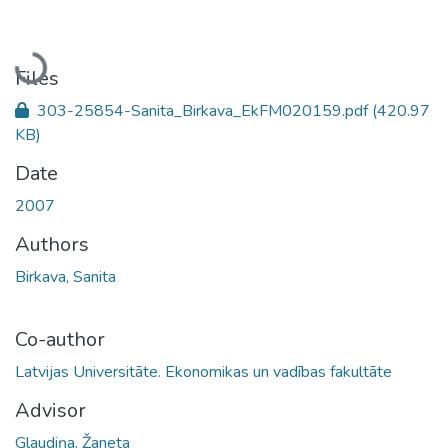
Loading...
Files
303-25854-Sanita_Birkava_EkFM020159.pdf
(420.97
KB)
Date
2007
Authors
Birkava, Sanita
Co-author
Latvijas Universitāte. Ekonomikas un vadības fakultāte
Advisor
Glaudiņa, Žaneta