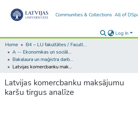
Communities & Collections
All of DSp
Log In
Home
B4 – LU fakultātes / Faculties of the UL
A -- Ekonomikas un sociālo zinātņu fakultāte / Faculty of Economics and Social Sciences
Bakalaura un maģistra darbi (ESZF) / Bachelor's and Master's theses
Latvijas komercbanku maksājumu karšu tirgus analīze
Latvijas komercbanku maksājumu
karšu tirgus analīze