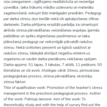
viņu sniegumiem ; izglītojamo neatbilstoša un necienīga
uzvedība ; laika trūkums mācību uzdevumu un materiālu
sagatavošanā, sekojot līdzi mainīgajām prasībām. Pedagogi
par darba stresu ziņo biežāk nekā citi apkalpošanas sfēras
darbinieki. Darba pētījuma rezultāti parādīja, ka izmantojot
aktīvās stresa pārvaldīšanas veicināšanas iespējas (pirmās
palīdzības un spēku atgriešanas paņēmienus un laika
plānošanu) pedagogi var veiksmīgāk pārvaldīt radušos
stresu. Nekā izvēloties pieņemt un ilgtoši sadzīvot ar
radušos stresu, tādejādi atstājot negatīvu ietekmi uz
organismu un savām darba pienākumu veikšanas spējam.
Darba apjoms: 51 lapas, 3 tabulas, 7 attēli, 11 pielikumi, 50
literatūras un citi avoti. Atslēgas vārdi: Stress, pirmsskolas
pedagoģiskais process, stresa pārvaldīšana, skolotājs,
stresa faktori
Title of qualification work: Promotion of the teacher's stress
management in the preschool pedagogical process. Author
of the work: Patricija Jansone. Aim of the work: To
theoretically study and with the help of survey find out the