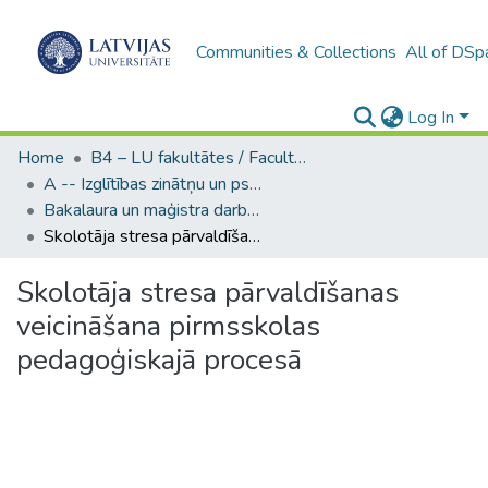
Communities & Collections
All of DSp
Log In
Home
B4 – LU fakultātes / Faculties of the UL
A -- Izglītības zinātņu un psiholoģijas fakultāte / Faculty of Education Sciences and Psychology
Bakalaura un maģistra darbi (PPMF) / Bachelor's and Master's theses
Skolotāja stresa pārvaldīšanas veicināšana pirmsskolas pedagoģiskajā procesā
Skolotāja stresa pārvaldīšanas
veicināšana pirmsskolas
pedagoģiskajā procesā