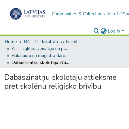
Communities & Collections
All of DSp
Log In
Home
B4 – LU fakultātes / Faculties of the UL
A -- Izglītības zinātņu un psiholoģijas fakultāte / Faculty of Education Sciences and Psychology
Bakalaura un maģistra darbi (PPMF) / Bachelor's and Master's theses
Dabaszinātņu skolotāju attieksme pret skolēnu reliģisko brīvību
Dabaszinātņu skolotāju attieksme
pret skolēnu reliģisko brīvību