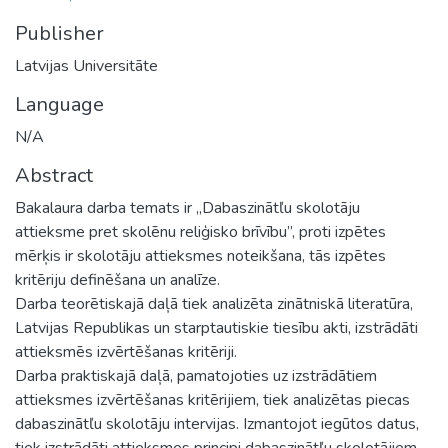
Publisher
Latvijas Universitāte
Language
N/A
Abstract
Bakalaura darba temats ir „Dabaszinātľu skolotāju
attieksme pret skolēnu reliģisko brīvību”, proti izpētes
mērķis ir skolotāju attieksmes noteikšana, tās izpētes
kritēriju definēšana un analīze.
Darba teorētiskajā daļā tiek analizēta zinātniskā literatūra,
Latvijas Republikas un starptautiskie tiesību akti, izstrādāti
attieksmēs izvērtēšanas kritēriji.
Darba praktiskajā daļā, pamatojoties uz izstrādātiem
attieksmes izvērtēšanas kritērijiem, tiek analizētas piecas
dabaszinātľu skolotāju intervijas. Izmantojot iegūtos datus,
tiek izstrādāti attieksmes principi dabaszinātľu skolotājiem,