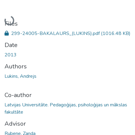
Loading...
Files
299-24005-BAKALAURS_(LUKINS).pdf
(1016.48 KB)
Date
2013
Authors
Lukins, Andrejs
Co-author
Latvijas Universitāte. Pedagoģijas, psiholoģijas un mākslas
fakultāte
Advisor
Rubene, Zanda