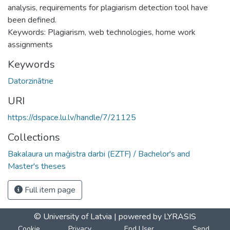
analysis, requirements for plagiarism detection tool have
been defined.
Keywords: Plagiarism, web technologies, home work
assignments
Keywords
Datorzinātne
URI
https://dspace.lu.lv/handle/7/21125
Collections
Bakalaura un maģistra darbi (EZTF) / Bachelor's and
Master's theses
Full item page
© University of Latvia |
powered by LYRASIS
Cookie
Privacy
End User
Send