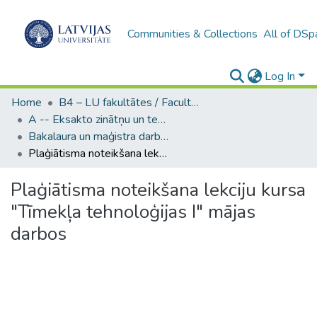
Communities & Collections
All of DSp
Log In
Home
B4 – LU fakultātes / Faculties of the UL
A -- Eksakto zinātņu un tehnoloģiju fakultāte / Faculty of Science and Technology
Bakalaura un maģistra darbi (EZTF) / Bachelor's and Master's theses
Plaģiātisma noteikšana lekciju kursa "Tīmekļa tehnoloģijas I" mājas darbos
Plaģiātisma noteikšana lekciju kursa
"Tīmekļa tehnoloģijas I" mājas
darbos