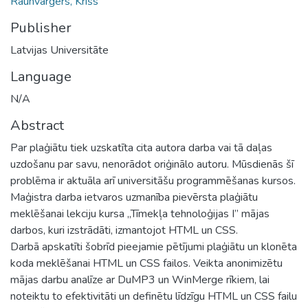
Rauhvargers, Krišs
Publisher
Latvijas Universitāte
Language
N/A
Abstract
Par plaģiātu tiek uzskatīta cita autora darba vai tā daļas
uzdošanu par savu, nenorādot oriģinālo autoru. Mūsdienās šī
problēma ir aktuāla arī universitāšu programmēšanas kursos.
Maģistra darba ietvaros uzmanība pievērsta plaģiātu
meklēšanai lekciju kursa „Tīmekļa tehnoloģijas I” mājas
darbos, kuri izstrādāti, izmantojot HTML un CSS.
Darbā apskatīti šobrīd pieejamie pētījumi plaģiātu un klonēta
koda meklēšanai HTML un CSS failos. Veikta anonimizētu
mājas darbu analīze ar DuMP3 un WinMerge rīkiem, lai
noteiktu to efektivitāti un definētu līdzīgu HTML un CSS failu