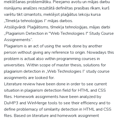
meklēšanas problemātiku. Pieejamo avotu un mājas darbu
risinājumu analīzes rezultātā definētas prasības rīkam, kurš
varētu tikt izmantots, meklējot plaģiātus lekciju kursa
„Tīmekļa tehnoloģijas I” mājas darbos.
Atslēgvārdi: Plaģiātisms, tīmekļa tehnoloģijas, mājas darbi
„Plagiarism Detection in "Web Technologies I" Study Course
Assignements”.
Plagiarism is an act of using the work done by another
person without giving any reference to origin. Nowadays this
problem is actual also within programming courses in
universities. Within scope of master thesis, solutions for
plagiarism detection in „Web Technologies I” study course
assignments are looked for.
Literature review have been done in order to see current
situation in plagiarism detection field for HTML and CSS
files. Homework assignments have been analyzed by
DuMP3 and WinMerge tools to see their efficiency and to
define problemacy of similarity detection in HTML and CSS
files. Based on literature and homework assignment