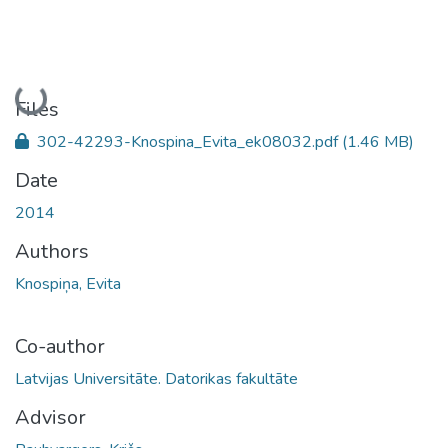
Loading...
Files
302-42293-Knospina_Evita_ek08032.pdf
(1.46 MB)
Date
2014
Authors
Knospiņa, Evita
Co-author
Latvijas Universitāte. Datorikas fakultāte
Advisor