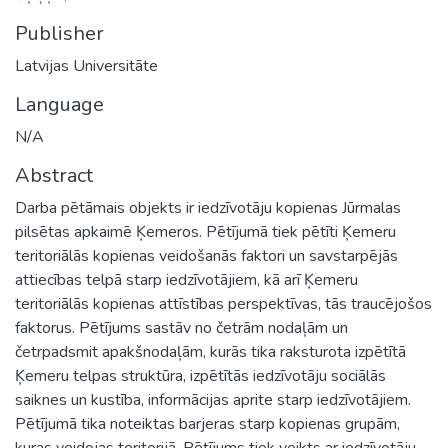
Publisher
Latvijas Universitāte
Language
N/A
Abstract
Darba pētāmais objekts ir iedzīvotāju kopienas Jūrmalas
pilsētas apkaimē Ķemeros. Pētījumā tiek pētīti Ķemeru
teritoriālās kopienas veidošanās faktori un savstarpējās
attiecības telpā starp iedzīvotājiem, kā arī Ķemeru
teritoriālās kopienas attīstības perspektīvas, tās traucējošos
faktorus. Pētījums sastāv no četrām nodaļām un
četrpadsmit apakšnodaļām, kurās tika raksturota izpētītā
Ķemeru telpas struktūra, izpētītās iedzīvotāju sociālās
saiknes un kustība, informācijas aprite starp iedzīvotājiem.
Pētījumā tika noteiktas barjeras starp kopienas grupām,
kuras veidojas teritorijā. Pētījums tiek veikts ar iedzīvotāju