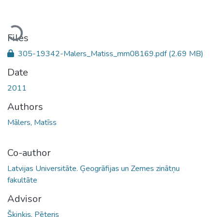
Loading...
Files
305-19342-Malers_Matiss_mm08169.pdf
(2.69 MB)
Date
2011
Authors
Mālers, Matīss
Co-author
Latvijas Universitāte. Ģeogrāfijas un Zemes zinātņu
fakultāte
Advisor
Šķiņķis, Pēteris