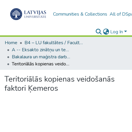
Communities & Collections
All of DSp
Log In
Home
B4 – LU fakultātes / Faculties of the UL
A -- Eksakto zinātņu un tehnoloģiju fakultāte / Faculty of Science and Technology
Bakalaura un maģistra darbi (EZTF) / Bachelor's and Master's theses
Teritoriālās kopienas veidošanās faktori Ķemeros
Teritoriālās kopienas veidošanās
faktori Ķemeros