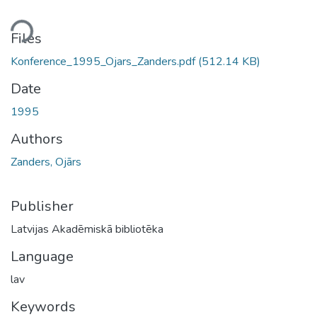
ding...
Files
Konference_1995_Ojars_Zanders.pdf
(512.14 KB)
Date
1995
Authors
Zanders, Ojārs
Publisher
Latvijas Akadēmiskā bibliotēka
Language
lav
Keywords