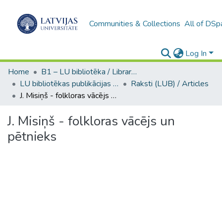
Communities & Collections
All of DSp
Log In
Home
B1 – LU bibliotēka / Library of the UL
LU bibliotēkas publikācijas / Publications of the University Library
Raksti (LUB) / Articles
J. Misiņš - folkloras vācējs un pētnieks
J. Misiņš - folkloras vācējs un
pētnieks