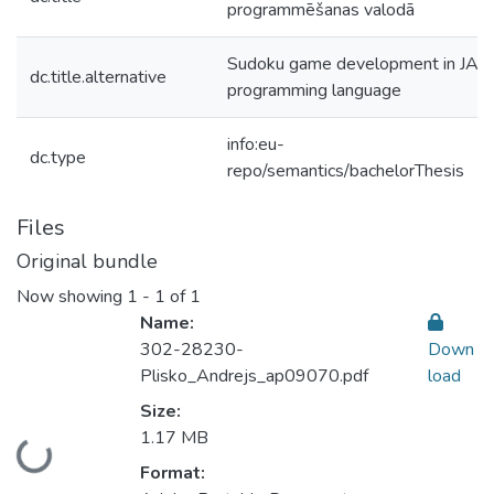
programmēšanas valodā
Sudoku game development in JAV
dc.title.alternative
programming language
info:eu-
dc.type
repo/semantics/bachelorThesis
Files
Original bundle
Now showing
1 - 1 of 1
Name:
302-28230-
Down
Plisko_Andrejs_ap09070.pdf
load
Size:
1.17 MB
Loading...
Format: