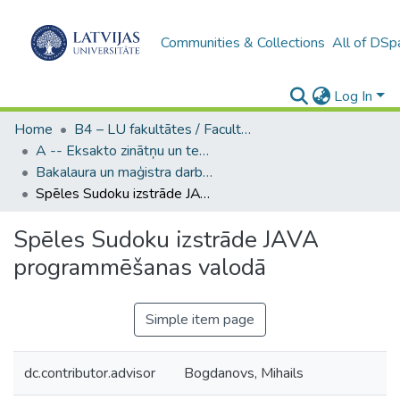
Communities & Collections
All of DSp
Log In
Home
B4 – LU fakultātes / Faculties of the UL
A -- Eksakto zinātņu un tehnoloģiju fakultāte / Faculty of Science and Technology
Bakalaura un maģistra darbi (EZTF) / Bachelor's and Master's theses
Spēles Sudoku izstrāde JAVA programmēšanas valodā
Spēles Sudoku izstrāde JAVA
programmēšanas valodā
Simple item page
dc.contributor.advisor
Bogdanovs, Mihails