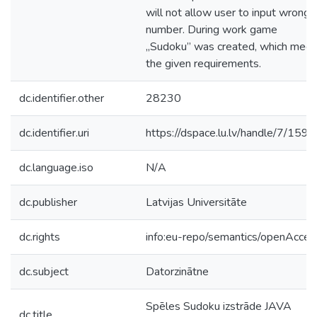
will not allow user to input wrong
number. During work game
„Sudoku” was created, which meet
the given requirements.
dc.identifier.other
28230
dc.identifier.uri
https://dspace.lu.lv/handle/7/159
dc.language.iso
N/A
dc.publisher
Latvijas Universitāte
dc.rights
info:eu-repo/semantics/openAcces
dc.subject
Datorzinātne
Spēles Sudoku izstrāde JAVA
dc.title