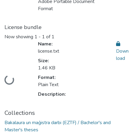
Adobe Portable Document
Format
License bundle
Now showing
1 - 1 of 1
Name:
license.txt
Down
load
Size:
1.46 KB
Format:
Loading...
Plain Text
Description:
Collections
Bakalaura un maģistra darbi (EZTF) / Bachelor's and
Master's theses