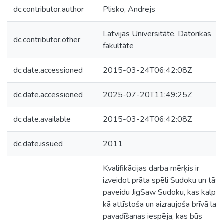
dc.contributor.author
Plisko, Andrejs
Latvijas Universitāte. Datorikas
dc.contributor.other
fakultāte
dc.date.accessioned
2015-03-24T06:42:08Z
dc.date.accessioned
2025-07-20T11:49:25Z
dc.date.available
2015-03-24T06:42:08Z
dc.date.issued
2011
Kvalifikācijas darba mērķis ir
izveidot prāta spēli Sudoku un tās
paveidu JigSaw Sudoku, kas kalpo
kā attīstoša un aizraujoša brīvā laik
pavadīšanas iespēja, kas būs