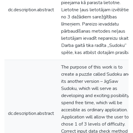
pieejama kā parasta lietotne.
dc.description.abstract
Lietotne ļaus lietotājam izvēlēties
no 3 dažādiem sarežģītības
līmeņiem. Pareizo ievaddatu
pārbaudīšanas metodes neļaus
lietotājam ievadīt nepareizu skaitli.
Darba gaitā tika radīta „Sudoku”
spēle, kas atbilst dotajām prasībā
The purpose of this work is to
create a puzzle called Sudoku and
its another version – JigSaw
Sudoku, which will serve as
developing and exciting posibility t
spend free time, which will be
accesible as ordinary application.
dc.description.abstract
Application will allow the user to
chose 1 of 3 levels of difficulty.
Correct input data check method