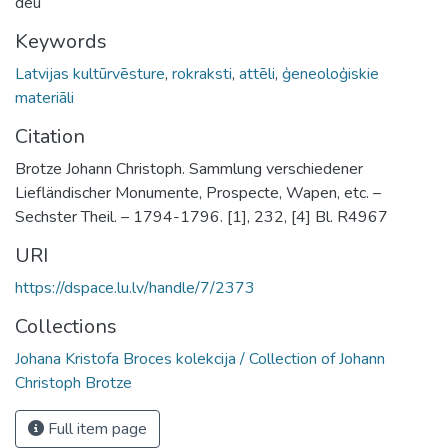
deu
Keywords
Latvijas kultūrvēsture
,
rokraksti
,
attēli
,
ģeneoloģiskie
materiāli
Citation
Brotze Johann Christoph. Sammlung verschiedener
Liefländischer Monumente, Prospecte, Wapen, etc. –
Sechster Theil. – 1794-1796. [1], 232, [4] Bl. R4967
URI
https://dspace.lu.lv/handle/7/2373
Collections
Johana Kristofa Broces kolekcija / Collection of Johann
Christoph Brotze
Full item page