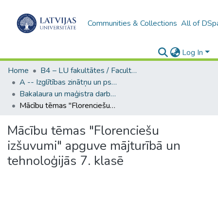
Communities & Collections
All of DSp
Log In
Home
B4 – LU fakultātes / Faculties of the UL
A -- Izglītības zinātņu un psiholoģijas fakultāte / Faculty of Education Sciences and Psychology
Bakalaura un maģistra darbi (PPMF) / Bachelor's and Master's theses
Mācību tēmas "Florenciešu izšuvumi" apguve mājturībā un tehnoloģijās 7. klasē
Mācību tēmas "Florenciešu
izšuvumi" apguve mājturībā un
tehnoloģijās 7. klasē