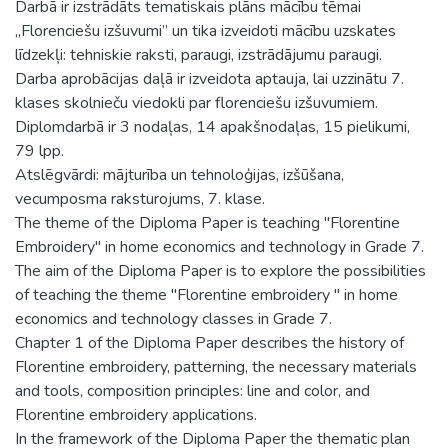
Darbā ir izstrādāts tematiskais plāns mācību tēmai
„Florenciešu izšuvumi” un tika izveidoti mācību uzskates
līdzekļi: tehniskie raksti, paraugi, izstrādājumu paraugi.
Darba aprobācijas daļā ir izveidota aptauja, lai uzzinātu 7.
klases skolnieču viedokli par florenciešu izšuvumiem.
Diplomdarbā ir 3 nodaļas, 14 apakšnodaļas, 15 pielikumi,
79 lpp.
Atslēgvārdi: mājturība un tehnoloģijas, izšūšana,
vecumposma raksturojums, 7. klase.
The theme of the Diploma Paper is teaching "Florentine
Embroidery" in home economics and technology in Grade 7.
The aim of the Diploma Paper is to explore the possibilities
of teaching the theme "Florentine embroidery " in home
economics and technology classes in Grade 7.
Chapter 1 of the Diploma Paper describes the history of
Florentine embroidery, patterning, the necessary materials
and tools, composition principles: line and color, and
Florentine embroidery applications.
In the framework of the Diploma Paper the thematic plan