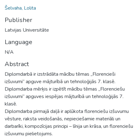
Šelvaha, Lolita
Publisher
Latvijas Universitāte
Language
N/A
Abstract
Diplomdarbā ir izstrādāta mācību tēmas „Florencieši
izšuvumi” apguve mājturībā un tehnoloģijās 7. klasē.
Diplomdarba mērķis ir izpētīt mācību tēmas „Florenciešu
izšuvumi” apguves iespējas mājturībā un tehnoloģijās 7.
klasē.
Diplomdarba pirmajā daļā ir aplūkota florenciešu izšuvumu
vēsture, raksta veidošanās, nepieciešamie materiāli un
darbarīki, kompozīcijas principi – līnija un krāsa, un florenciešu
izšuvumu pielietojums.