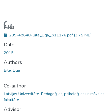
Loading...
Files
299-48840-Bite_Liga_lb11176.pdf
(3.75 MB)
Date
2015
Authors
Bite, Līga
Co-author
Latvijas Universitāte. Pedagoģijas, psiholoģijas un mākslas
fakultāte
Advisor