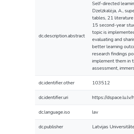
Self-directed learni
Dzelzkalėja, A., sup
tables, 21 literatur
15 second-year stude
topic is implemented
dc.description.abstract
evaluating and shari
better learning out
research findings po
implement them in th
assessment, immersi
dc.identifier.other
103512
dc.identifier.uri
https://dspace.lu.l
dc.language.iso
lav
dc.publisher
Latvijas Universitāt