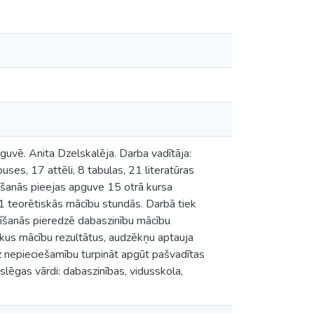
vē. Anita Dzelskalēja. Darba vadītāja:
es, 17 attēli, 8 tabulas, 21 literatūras
cīšanās pieejas apguve 15 otrā kursa
1 teorētiskās mācību stundās. Darbā tiek
līšanās pieredzē dabaszinību mācību
kus mācību rezultātus, audzēkņu aptauja
uz nepieciešamību turpināt apgūt pašvadītas
slēgas vārdi: dabaszinības, vidusskola,