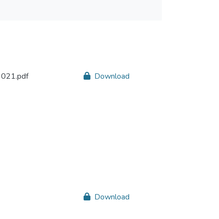
021.pdf
Download
Download