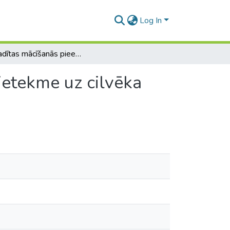
Log In
Pašvadītas mācīšanās pieeja temata”Vides faktoru ietekme uz cilvēka organismu”apguvē
ietekme uz cilvēka