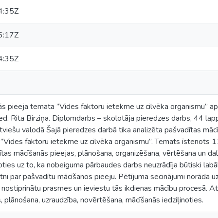
4:35Z
6:17Z
4:35Z
 pieeja temata ”Vides faktoru ietekme uz cilvēka organismu” apgu
d. Rita Birziņa. Diplomdarbs – skolotāja pieredzes darbs, 44 lappus
Latviešu valodā Šajā pieredzes darbā tika analizēta pašvadītas mā
Vides faktoru ietekme uz cilvēka organismu”. Temats īstenots 1
tas mācīšanās pieejas, plānošana, organizēšana, vērtēšana un da
ties uz to, ka nobeiguma pārbaudes darbs neuzrādīja būtiski labā
ratni par pašvadītu mācīšanos pieeju. Pētījuma secinājumi norāda 
i nostiprinātu prasmes un ieviestu tās ikdienas mācību procesā. At
 plānošana, uzraudzība, novērtēšana, mācīšanās iedziļinoties.