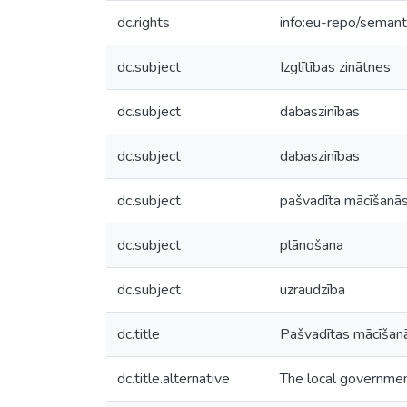
dc.rights
info:eu-repo/seman
dc.subject
Izglītības zinātnes
dc.subject
dabaszinības
dc.subject
dabaszinības
dc.subject
pašvadīta mācīšanā
dc.subject
plānošana
dc.subject
uzraudzība
dc.title
Pašvadītas mācīšanā
dc.title.alternative
The local government