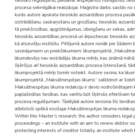
tiesisko regulējumu, piedāvāt iespējamos risinājumus ties
procesa sekmīgākai realizācijai. Maģistra darbs sastāv no
kurās autore apskata tiesiskās aizsardzības procesa pas
izstrādāšanu, saskaņošanu un grozīšanu, tiesiskās aizsardz
tā priekšrocības, apgrūtinājumus, izbeigšanu un sekas, admi
tiesiskās aizsardzības procesā un ārpustiesas tiesiskās ai
kā atsevišķu institūtu. Pētījumā autore nonāk pie šādiem 
secinājumiem un priekšlikumiem: likumprojektā „Maksātne
likumdevējs nav iestrādājis likuma mērķi, kas zināmā mērā 
šķēršļus arī tiesiskās aizsardzības procesa īstenošanā, tād
likumprojektā mērķi tomēr noteikt. Autore secina, ka liku
likumprojektā „Maksātnespējas likums” salīdzinot ar šob
Maksātnespējas likuma redakciju ir devis nodrošinātajam 
paplašinātas tiesības, kas varētu būt šķērslis efektīvam ti
procesa regulējumam. Tādējādi autore ierosina šīs tiesība
atbilstoši spēkā esošajai Maksātnespējas likuma redakcija
Within this Master’s research, the author considers legal 
proceedings – an institute with an aim to renew debtor sol
protecting interests of creditor totality, an institute whic