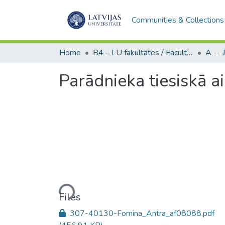
Communities & Collections
Home
B4 – LU fakultātes / Faculties of the UL
Parādnieka tiesiskā a
Loading...
Files
307-40130-Fomina_Antra_af08088.pdf