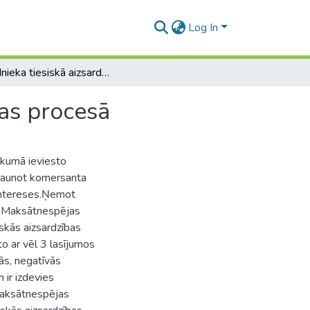
Log In
Parādnieka tiesiskā aizsardzība tiesiskās aizsardzības procesā
bas procesā
ākumā ieviesto
atjaunot komersanta
 intereses.Ņemot
ns Maksātnespējas
iskās aizsardzības
o ar vēl 3 lasījumos
ās, negatīvās
 ir izdevies
t maksātnespējas