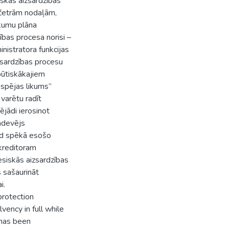
iskās aizsardzības
 četrām nodaļām,
ākumu plāna
ības procesa norisi –
nistratora funkcijas
zsardzības procesu
būtiskākajiem
spējas likums”
varētu radīt
ējādi ierosinot
mdevējs
rīd spēkā esošo
kreditoram
esiskās aizsardzības
s sašaurināt
i.
protection
vency in full while
h has been