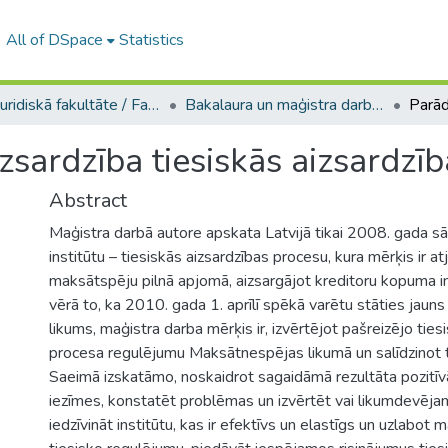
All of DSpace
Statistics
A -- Juridiskā fakultāte / Faculty of Law
Bakalaura un maģistra darbi (JF) / Bachelor's and Master's theses
izsardzība tiesiskās aizsardzī
Abstract
Maģistra darbā autore apskata Latvijā tikai 2008. gada s
institūtu – tiesiskās aizsardzības procesu, kura mērķis ir 
maksātspēju pilnā apjomā, aizsargājot kreditoru kopuma
vērā to, ka 2010. gada 1. aprīlī spēkā varētu stāties jau
likums, maģistra darba mērķis ir, izvērtējot pašreizējo ties
procesa regulējumu Maksātnespējas likumā un salīdzinot t
Saeimā izskatāmo, noskaidrot sagaidāmā rezultāta pozitīv
iezīmes, konstatēt problēmas un izvērtēt vai likumdevējam
iedzīvināt institūtu, kas ir efektīvs un elastīgs un uzlabo