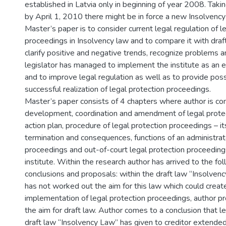
established in Latvia only in beginning of year 2008. Takin
by April 1, 2010 there might be in force a new Insolvency
Master’s paper is to consider current legal regulation of l
proceedings in Insolvency law and to compare it with draft
clarify positive and negative trends, recognize problems 
legislator has managed to implement the institute as an ef
and to improve legal regulation as well as to provide poss
successful realization of legal protection proceedings.
Master’s paper consists of 4 chapters where author is co
development, coordination and amendment of legal prote
action plan, procedure of legal protection proceedings – it
termination and consequences, functions of an administrato
proceedings and out-of-court legal protection proceeding
institute. Within the research author has arrived to the fo
conclusions and proposals: within the draft law “Insolvenc
has not worked out the aim for this law which could create 
implementation of legal protection proceedings, author p
the aim for draft law. Author comes to a conclusion that le
draft law “Insolvency Law” has given to creditor extende