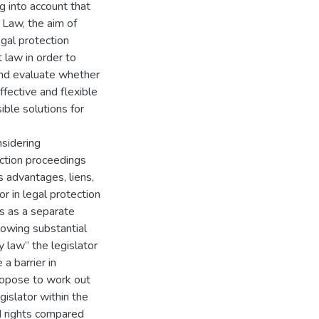
g into account that
 Law, the aim of
egal protection
 law in order to
and evaluate whether
fective and flexible
ible solutions for
nsidering
ction proceedings
s advantages, liens,
r in legal protection
s as a separate
llowing substantial
y law” the legislator
a barrier in
ropose to work out
gislator within the
d rights compared