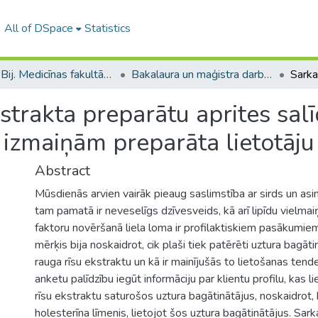
All of DSpace
Statistics
B --- Bij. Medicīnas fakultātes studentu noslēguma darbi / Faculty of Medicine - Graduate works
Bakalaura un maģistra darbi (MF) / Bachelor's and Master's theses
strakta preparātu aprites sal
 izmaiņām preparāta lietotāju
Abstract
Mūsdienās arvien vairāk pieaug saslimstība ar sirds un as
tam pamatā ir neveselīgs dzīvesveids, kā arī lipīdu vielmai
faktoru novēršanā liela loma ir profilaktiskiem pasākumie
mērķis bija noskaidrot, cik plaši tiek patērēti uztura bagāti
rauga rīsu ekstraktu un kā ir mainījušās to lietošanas ten
anketu palīdzību iegūt informāciju par klientu profilu, kas l
rīsu ekstraktu saturošos uztura bagātinātājus, noskaidrot,
holesterīna līmenis, lietojot šos uztura bagātinātājus. Sark