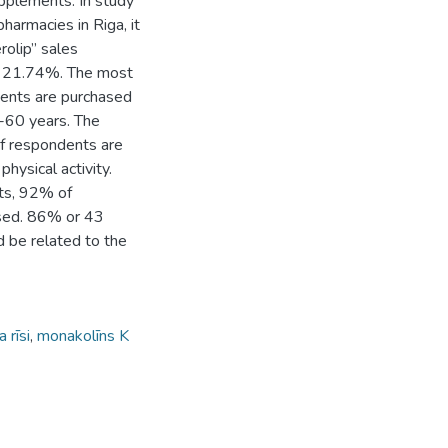
pplements. In study
harmacies in Riga, it
rolip” sales
y 21.74%. The most
ments are purchased
-60 years. The
f respondents are
ysical activity.
nts, 92% of
eased. 86% or 43
d be related to the
 rīsi
,
monakolīns K