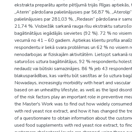
ekstrakta preparātu aprite pētījumā trijās Rīgas aptiekās, 
„Aterin” pārdošana palielinājusies par 56,87 %, „Aterolip”
palielinājusies par 281,03 %, „Redasin” pārdošana ir sama
21,74 %. Visbiežāk sarkanā rauga rīsu ekstraktu saturošo
bagātinātājus iegādājās sievietes (92 %). 72 % no visie
vecumā no 41 – 60 gadiem. Aptiekas klientu profila analīz
respondentu ir liekā svara problēmas un 62 % no visiem
nenodarbojas ar fiziskajām aktivitātēm. Lietojot sarkanā r
saturošos uztura bagātinātājus, 92 % respondentu holester
nedaudz vai būtiski samazinājies. 86 % jeb 43 respondent
blakusparādības, kas varētu būt saistītas ar šo uztura bagā
Nowadays, increasingly morbidity with heart and vascular d
based on an unhealthy lifestyle, as well as the lipid disor
of the risk factors play an important role in preventive me
the Master's Work was to find out how widely consume
with red yeast rice extract, and how it has changed the tr
of a questionnaire to obtain information about the custome
used food supplements with red yeast rice extract, to fin