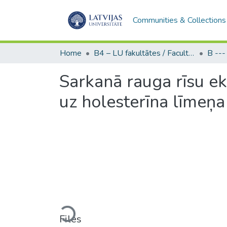
Communities & Collections
Home
B4 – LU fakultātes / Faculties of the UL
Sarkanā rauga rīsu ek
uz holesterīna līmeņa
Loading...
Files