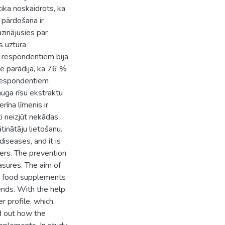
tika noskaidrots, ka
 pārdošana ir
zinājusies par
s uztura
m respondentiem bija
e parādija, ka 76 %
 respondentiem
auga rīsu ekstraktu
īna līmenis ir
i neizjūt nekādas
tinātāju lietošanu.
iseases, and it is
ders. The prevention
asures. The aim of
d food supplements
ends. With the help
r profile, which
d out how the