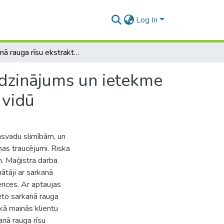
Log In
Sarkanā rauga rīsu ekstrakta preparātu aprites salīdzinājums un ietekme uz holesterīna līmeņa izmaiņām preparāta lietotāju vidū
īdzinājums un ietekme
 vidū
insvadu slimībām, un
ņas traucējumi. Riska
m. Maģistra darba
nātāji ar sarkanā
dences. Ar aptaujas
ieto sarkanā rauga
 kā mainās klientu
anā rauga rīsu