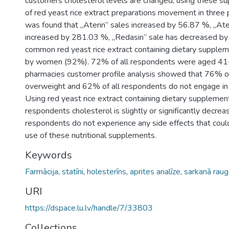
customers cholesterol levels are changed, using these su
of red yeast rice extract preparations movement in three p
was found that „Aterin” sales increased by 56.87 %, „Ate
increased by 281.03 %, „Redasin” sale has decreased b
common red yeast rice extract containing dietary supple
by women (92%). 72% of all respondents were aged 41
pharmacies customer profile analysis showed that 76% o
overweight and 62% of all respondents do not engage in ph
Using red yeast rice extract containing dietary suppleme
respondents cholesterol is slightly or significantly decr
respondents do not experience any side effects that coul
use of these nutritional supplements.
Keywords
Farmācija
,
statīni
,
holesterīns
,
aprites analīze
,
sarkanā rauga
URI
https://dspace.lu.lv/handle/7/33803
Collections