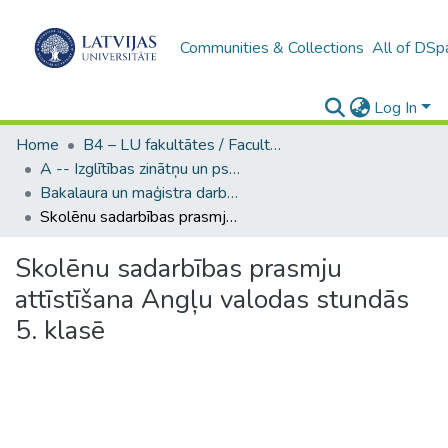
Communities & Collections
All of DSp
Log In
Home
B4 – LU fakultātes / Faculties of the UL
A -- Izglītības zinātņu un psiholoģijas fakultāte / Faculty of Education Sciences and Psychology
Bakalaura un maģistra darbi (PPMF) / Bachelor's and Master's theses
Skolēnu sadarbības prasmju attīstīšana Angļu valodas stundās 5. klasē
Skolēnu sadarbības prasmju
attīstīšana Angļu valodas stundās
5. klasē