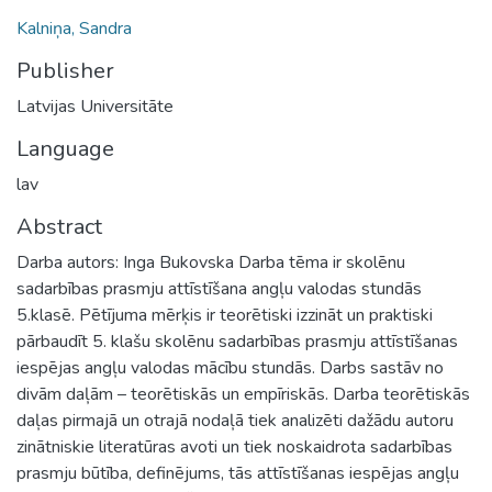
Kalniņa, Sandra
Publisher
Latvijas Universitāte
Language
lav
Abstract
Darba autors: Inga Bukovska Darba tēma ir skolēnu
sadarbības prasmju attīstīšana angļu valodas stundās
5.klasē. Pētījuma mērķis ir teorētiski izzināt un praktiski
pārbaudīt 5. klašu skolēnu sadarbības prasmju attīstīšanas
iespējas angļu valodas mācību stundās. Darbs sastāv no
divām daļām – teorētiskās un empīriskās. Darba teorētiskās
daļas pirmajā un otrajā nodaļā tiek analizēti dažādu autoru
zinātniskie literatūras avoti un tiek noskaidrota sadarbības
prasmju būtība, definējums, tās attīstīšanas iespējas angļu