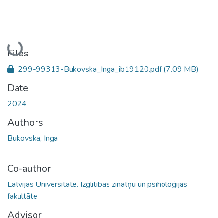
Loading...
Files
299-99313-Bukovska_Inga_ib19120.pdf
(7.09 MB)
Date
2024
Authors
Bukovska, Inga
Co-author
Latvijas Universitāte. Izglītības zinātņu un psiholoģijas
fakultāte
Advisor