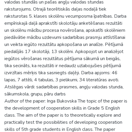
valodas stundās un pašas angļu valodas stundas
raksturojums. Otrajā teorētiskās daļas nodaļā tiek
raksturotas 5. klases skolēnu vecumposma īpatnības. Darba
empīriskajā daļā aprakstīti skolotāju anketēšanas rezultāti
un skolēnu mācību procesa novērošana, apskatīti skolēniem
piedāvātie mācību uzdevumi sadarbības prasmju attīstīšanai
un veikta iegūto rezultātu apkopošana un analīze. Pētījumā
piedalījās 17 skolotāji, 13 skolēni. Apkopojot un analizējot
iegūtos vērošanas rezultātus pētījuma sākumā un beigās,
tika secināts, ka rezultāti ir nedaudz uzlabojušies pētījumā
izvirzītais mērķis tika sasniegts daļēji. Darba apjoms: 46
lapas, 7 attēli, 4 tabulas, 3 pielikumi, 34 literatūras avoti.
Atslēgas vārdi: sadarbības prasmes, angļu valodas stunda,
sākumskola, grupu, pāru darbs
Author of the paper: Inga Bukovska The topic of the paper is
the development of cooperation skills in Grade 5 English
class. The aim of the paper is to theoretically explore and
practically test the possibilities of developing cooperation
skills of 5th grade students in English class. The paper