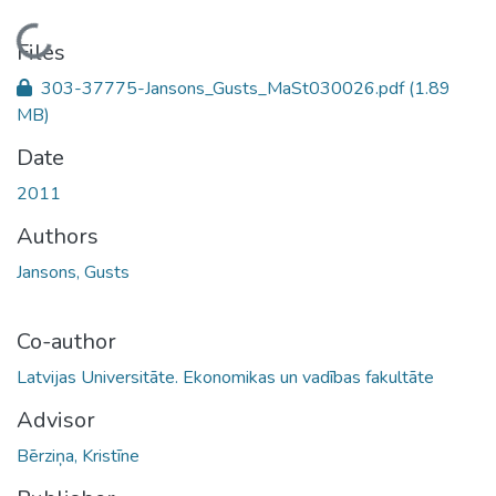
Loading...
Files
303-37775-Jansons_Gusts_MaSt030026.pdf
(1.89
MB)
Date
2011
Authors
Jansons, Gusts
Co-author
Latvijas Universitāte. Ekonomikas un vadības fakultāte
Advisor
Bērziņa, Kristīne