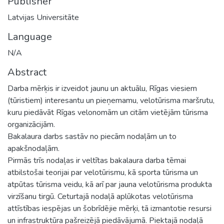
Publisher
Latvijas Universitāte
Language
N/A
Abstract
Darba mērķis ir izveidot jaunu un aktuālu, Rīgas viesiem
(tūristiem) interesantu un pieņemamu, velotūrisma maršrutu,
kuru piedāvāt Rīgas velonomām un citām vietējām tūrisma
organizācijām.
Bakalaura darbs sastāv no piecām nodaļām un to
apakšnodaļām.
Pirmās trīs nodaļas ir veltītas bakalaura darba tēmai
atbilstošai teorijai par velotūrismu, kā sporta tūrisma un
atpūtas tūrisma veidu, kā arī par jauna velotūrisma produkta
virzīšanu tirgū. Ceturtajā nodaļā aplūkotas velotūrisma
attīstības iespējas un šobrīdējie mērķi, tā izmantotie resursi
un infrastruktūra pašreizējā piedāvājumā. Piektajā nodaļā