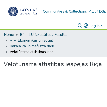
Communities & Collections
All of DSp
Log In
Home
B4 – LU fakultātes / Faculties of the UL
A -- Ekonomikas un sociālo zinātņu fakultāte / Faculty of Economics and Social Sciences
Bakalaura un maģistra darbi (ESZF) / Bachelor's and Master's theses
Velotūrisma attīstības iespējas Rīgā
Velotūrisma attīstības iespējas Rīgā