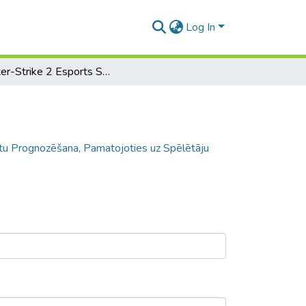
Log In
Counter-Strike 2 Esports Spēļu Rezultātu Prognozēšana, Pamatojoties uz Spēlētāju Statistiku un Spēļu Vēsturi
tu Prognozēšana, Pamatojoties uz Spēlētāju