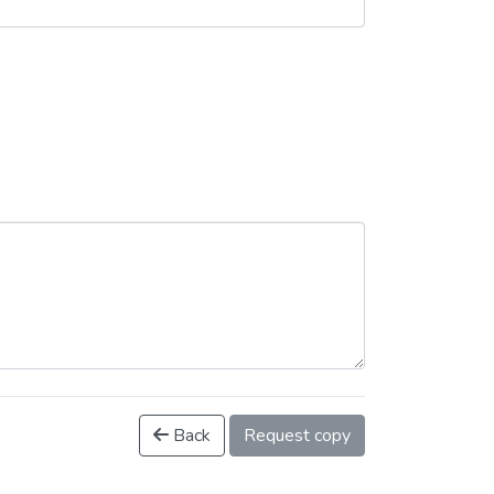
Back
Request copy