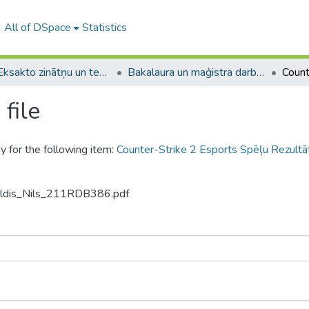
All of DSpace
Statistics
A -- Eksakto zinātņu un tehnoloģiju fakultāte / Faculty of Science and Technology
Bakalaura un maģistra darbi (EZTF) / Bachelor's and Master's theses
file
y for the following item:
Counter-Strike 2 Esports Spēļu Rezultā
Baldis_Nils_211RDB386.pdf