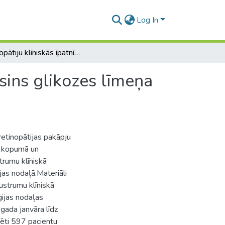
Log In
Retinopātiju klīniskās īpatnības kā sekas ilgstošai asins glikozes līmeņa disregulācijai
asins glikozes līmeņa
retinopātijas pakāpju
m kopumā un
trumu klīniskā
jas nodaļā.Materiāli
ustrumu klīniskā
ģijas nodaļas
gada janvāra līdz
ēti 597 pacientu