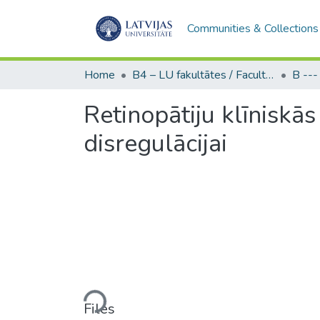
Communities & Collections
Home
B4 – LU fakultātes / Faculties of the UL
Retinopātiju klīniskās
disregulācijai
Loading...
Files