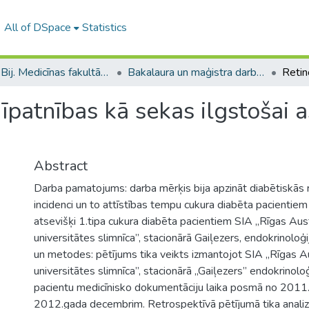
All of DSpace
Statistics
B --- Bij. Medicīnas fakultātes studentu noslēguma darbi / Faculty of Medicine - Graduate works
Bakalaura un maģistra darbi (MF) / Bachelor's and Master's theses
 īpatnības kā sekas ilgstošai 
Abstract
Darba pamatojums: darba mērķis bija apzināt diabētiskās 
incidenci un to attīstības tempu cukura diabēta pacientie
atsevišķi 1.tipa cukura diabēta pacientiem SIA „Rīgas Aus
universitātes slimnīca”, stacionārā Gaiļezers, endokrinoloģi
un metodes: pētījums tika veikts izmantojot SIA „Rīgas A
universitātes slimnīca”, stacionārā „Gaiļezers” endokrinolo
pacientu medicīnisko dokumentāciju laika posmā no 2011.
2012.gada decembrim. Retrospektīvā pētījumā tika analiz