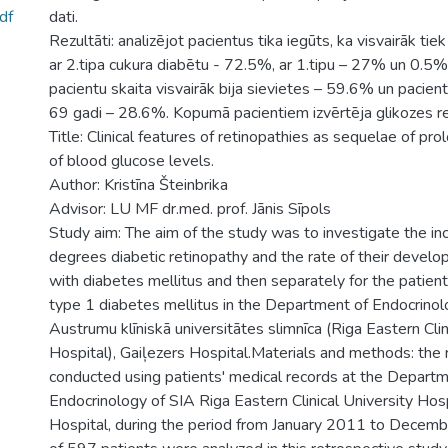
df
dati.
Rezultāti: analizējot pacientus tika iegūts, ka visvairāk tiek
ar 2.tipa cukura diabētu - 72.5%, ar 1.tipu – 27% un 0.
pacientu skaita visvairāk bija sievietes – 59.6% un pacie
69 gadi – 28.6%. Kopumā pacientiem izvērtēja glikozes re
Title: Clinical features of retinopathies as sequelae of pr
of blood glucose levels.
Author: Kristīna Šteinbrika
Advisor: LU MF dr.med. prof. Jānis Sīpols
Study aim: The aim of the study was to investigate the inc
degrees diabetic retinopathy and the rate of their develop
with diabetes mellitus and then separately for the patient
type 1 diabetes mellitus in the Department of Endocrinol
Austrumu klīniskā universitātes slimnīca (Riga Eastern Clin
Hospital), Gaiļezers Hospital.Materials and methods: the
conducted using patients' medical records at the Departm
Endocrinology of SIA Riga Eastern Clinical University Hosp
Hospital, during the period from January 2011 to Decem