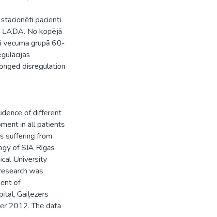
 stacionēti pacienti
5% LADA. No kopējā
nti vecuma grupā 60-
gulācijas
olonged disregulation
idence of different
ment in all patients
s suffering from
ogy of SIA Rīgas
ical University
 research was
ent of
ital, Gaiļezers
ber 2012. The data