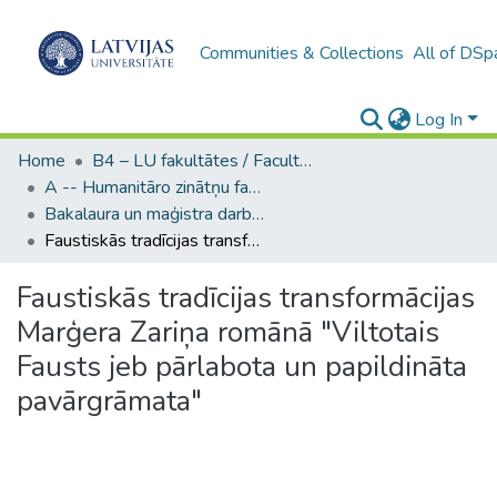
Communities & Collections
All of DSp
Log In
Home
B4 – LU fakultātes / Faculties of the UL
A -- Humanitāro zinātņu fakultāte / Faculty of Humanities
Bakalaura un maģistra darbi (HZF) / Bachelor's and Master's theses
Faustiskās tradīcijas transformācijas Marģera Zariņa romānā "Viltotais Fausts jeb pārlabota un papildināta pavārgrāmata"
Faustiskās tradīcijas transformācijas
Marģera Zariņa romānā "Viltotais
Fausts jeb pārlabota un papildināta
pavārgrāmata"