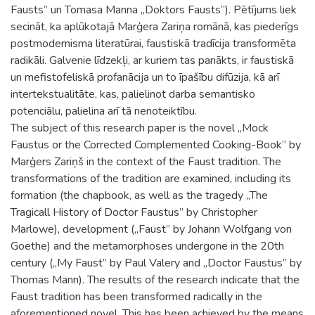
Fausts” un Tomasa Manna „Doktors Fausts”). Pētījums liek
secināt, ka aplūkotajā Marģera Zariņa romānā, kas piederīgs
postmodernisma literatūrai, faustiskā tradīcija transformēta
radikāli. Galvenie līdzekļi, ar kuriem tas panākts, ir faustiskā
un mefistofeliskā profanācija un to īpašību difūzija, kā arī
intertekstualitāte, kas, palielinot darba semantisko
potenciālu, palielina arī tā nenoteiktību.
The subject of this research paper is the novel „Mock
Faustus or the Corrected Complemented Cooking-Book” by
Marģers Zariņš in the context of the Faust tradition. The
transformations of the tradition are examined, including its
formation (the chapbook, as well as the tragedy „The
Tragicall History of Doctor Faustus” by Christopher
Marlowe), development („Faust” by Johann Wolfgang von
Goethe) and the metamorphoses undergone in the 20th
century („My Faust” by Paul Valery and „Doctor Faustus” by
Thomas Mann). The results of the research indicate that the
Faust tradition has been transformed radically in the
aforementioned novel. This has been achieved by the means