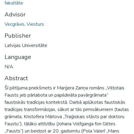
fakultāte
Advisor
Vecgrāvis, Viesturs
Publisher
Latvijas Universitāte
Language
N/A
Abstract
Šī pētījuma priekšmets ir Marģera Zariņa romāns „Viltotais
Fausts jeb pārlabota un papildināta pavārgrāmata”
faustiskās tradīcijas kontekstā. Darbā aplūkotas faustiskās
tradīcijas transformācijas, sākot ar tās pirmsākumiem (tautas
grāmata, Kristofera Mārlova „Traģiskais stāsts par doktoru
Faustu”), tālāko attīstību (Johana Volfganga fon Gētes
„Fausts”) un beidzot ar 20. gadsimtu (Pola Valerī „Mans