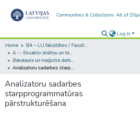
Communities & Collections
All of DSp
Log In
Home
B4 – LU fakultātes / Faculties of the UL
A -- Eksakto zinātņu un tehnoloģiju fakultāte / Faculty of Science and Technology
Bakalaura un maģistra darbi (EZTF) / Bachelor's and Master's theses
Analizatoru sadarbes starpprogrammatūras pārstrukturēšana
Analizatoru sadarbes
starpprogrammatūras
pārstrukturēšana