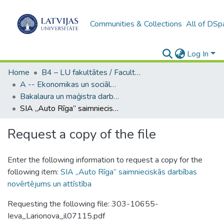
Communities & Collections
All of DSp
Log In
Home
B4 – LU fakultātes / Faculties of the UL
A -- Ekonomikas un sociālo zinātņu fakultāte / Faculty of Economics and Social Sciences
Bakalaura un maģistra darbi (ESZF) / Bachelor's and Master's theses
SIA „Auto Rīga” saimnieciskās darbības novērtējums un attīstība
Request a copy of the file
Enter the following information to request a copy for the
following item:
SIA „Auto Rīga” saimnieciskās darbības
novērtējums un attīstība
Requesting the following file: 303-10655-
Ieva_Larionova_il07115.pdf