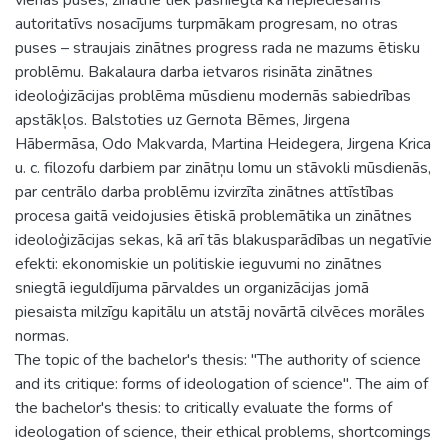
autoritatīvs nosacījums turpmākam progresam, no otras
puses – straujais zinātnes progress rada ne mazums ētisku
problēmu. Bakalaura darba ietvaros risināta zinātnes
ideoloģizācijas problēma mūsdienu modernās sabiedrības
apstākļos. Balstoties uz Gernota Bēmes, Jirgena
Hābermāsa, Odo Makvarda, Martina Heidegera, Jirgena Krica
u. c. filozofu darbiem par zinātņu lomu un stāvokli mūsdienās,
par centrālo darba problēmu izvirzīta zinātnes attīstības
procesa gaitā veidojusies ētiskā problemātika un zinātnes
ideoloģizācijas sekas, kā arī tās blakusparādības un negatīvie
efekti: ekonomiskie un politiskie ieguvumi no zinātnes
sniegtā ieguldījuma pārvaldes un organizācijas jomā
piesaista milzīgu kapitālu un atstāj novārtā cilvēces morāles
normas.
The topic of the bachelor's thesis: "The authority of science
and its critique: forms of ideologation of science". The aim of
the bachelor's thesis: to critically evaluate the forms of
ideologation of science, their ethical problems, shortcomings