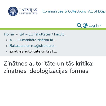
Communities & Collections
All of DSp
Log In
Home
B4 – LU fakultātes / Faculties of the UL
A -- Humanitāro zinātņu fakultāte / Faculty of Humanities
Bakalaura un maģistra darbi (HZF) / Bachelor's and Master's theses
Zinātnes autoritāte un tās kritika: zinātnes ideoloģizācijas formas
Zinātnes autoritāte un tās kritika:
zinātnes ideoloģizācijas formas