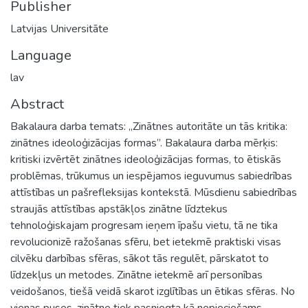
Publisher
Latvijas Universitāte
Language
lav
Abstract
Bakalaura darba temats: „Zinātnes autoritāte un tās kritika:
zinātnes ideoloģizācijas formas”. Bakalaura darba mērķis:
kritiski izvērtēt zinātnes ideoloģizācijas formas, to ētiskās
problēmas, trūkumus un iespējamos ieguvumus sabiedrības
attīstības un pašrefleksijas kontekstā. Mūsdienu sabiedrības
straujās attīstības apstākļos zinātne līdztekus
tehnoloģiskajam progresam ieņem īpašu vietu, tā ne tika
revolucionizē ražošanas sfēru, bet ietekmē praktiski visas
cilvēku darbības sfēras, sākot tās regulēt, pārskatot to
līdzekļus un metodes. Zinātne ietekmē arī personības
veidošanos, tiešā veidā skarot izglītības un ētikas sfēras. No
vienas puses, zinātne tiek pasniegta kā nepieciešams