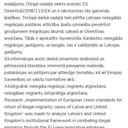
iedalījumu. Otrajā sadaļā veikts ieskats ES
Direktīvā2008/115/EK un ir raksturotas tās galvenās
īpašības. Trešajā darbā sadaļā tiek pētīta Latvijas nelegālās
migrācijas politikas attīstība, īpašu uzmanību pievēršot
grozījumiem Imigrācijas likumā, sakarā ar Direktīvas
ieviešanu. Tālāk ir apskatīts Apvienotās Karalistes nelegālās
migrācijas jautājums, un beigās, tas ir salīdzināts ar Latvijas
gadījumu.
Kā informācijas avoti, darbā izmantota zinātniskā un
pētnieciskā literatūra, internetā pieejamie materiāli,
publikācijas un pētījumi par attiecīgo tematiku, kā arī Eiropas
Savienības un valstu normatīvie akti.
Atslēgvārdi: nelegāla migrācija, migrantu atgriešana,
nelegālais migrants, brīvprātīga atgriešana.
Research „Implementation of European Union standards for
return of illegal migrants: cases of Latvia and United
Kingdom” was made to analyze Latvia’s and United
Kingdom’s institutional framework in combating illegal
migration through the EU new legislative initiatives,