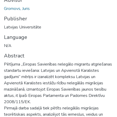
Advisor
Gromovs, Juris
Publisher
Latvijas Universitāte
Language
N/A
Abstract
Pētījuma „Eiropas Savienības nelegālo migrantu atgriešanas
standartu ieviešana: Latvijas un Apvienotā Karalistes
gadījumi” mērķis ir izanalizēt kompleksu Latvijas un
Apvienotā Karalistes iestāžu rīcību nelegālās migrācijas
mazināšanā, izmantojot Eiropas Savienības jaunos tiesību
aktus, it īpaši Eiropas Parlamenta un Padomes Direktīvu
2008/115/EK.
Pirmajā darba sadaļā tiek pētīts nelegālās migrācijas
teorētiskais aspekts, analizējot tās iemeslus, veidus un