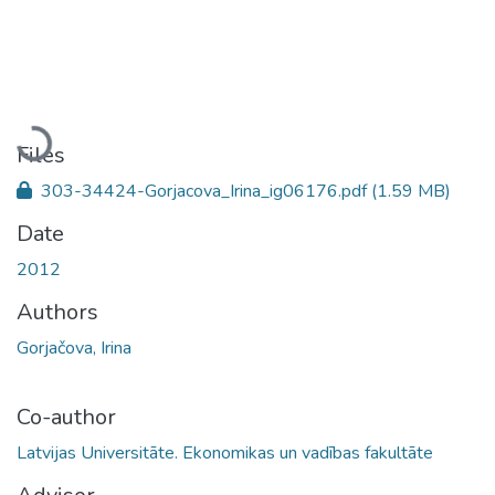
Loading...
Files
303-34424-Gorjacova_Irina_ig06176.pdf
(1.59 MB)
Date
2012
Authors
Gorjačova, Irina
Co-author
Latvijas Universitāte. Ekonomikas un vadības fakultāte