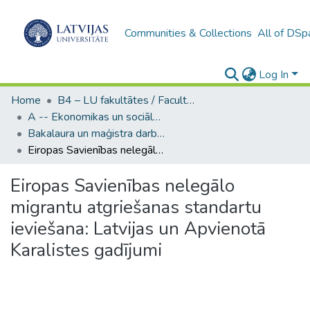
Communities & Collections
All of DSp
Log In
Home
B4 – LU fakultātes / Faculties of the UL
A -- Ekonomikas un sociālo zinātņu fakultāte / Faculty of Economics and Social Sciences
Bakalaura un maģistra darbi (ESZF) / Bachelor's and Master's theses
Eiropas Savienības nelegālo migrantu atgriešanas standartu ieviešana: Latvijas un Apvienotā Karalistes gadījumi
Eiropas Savienības nelegālo
migrantu atgriešanas standartu
ieviešana: Latvijas un Apvienotā
Karalistes gadījumi