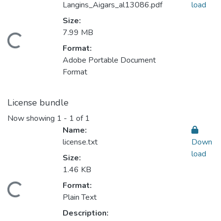
Langins_Aigars_al13086.pdf
load
Size:
7.99 MB
ading...
Format:
Adobe Portable Document
Format
License bundle
Now showing
1 - 1 of 1
Name:
license.txt
Down
load
Size:
1.46 KB
Format:
ading...
Plain Text
Description: