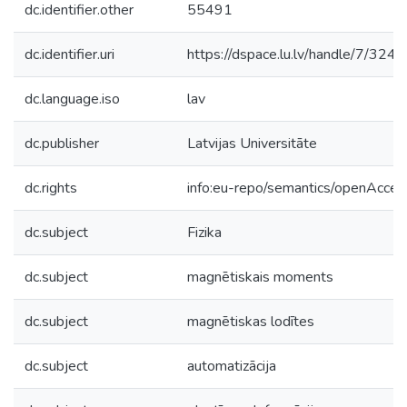
dc.identifier.other
55491
dc.identifier.uri
https://dspace.lu.lv/handle/7/324
dc.language.iso
lav
dc.publisher
Latvijas Universitāte
dc.rights
info:eu-repo/semantics/openAcces
dc.subject
Fizika
dc.subject
magnētiskais moments
dc.subject
magnētiskas lodītes
dc.subject
automatizācija