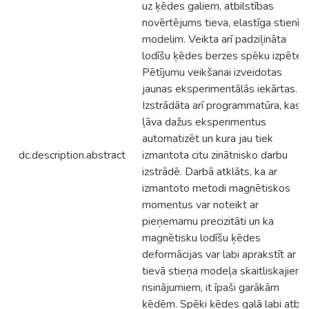
uz ķēdes galiem, atbilstības
novērtējums tieva, elastīga stienīš
modelim. Veikta arī padziļināta
lodīšu ķēdes berzes spēku izpēte.
Pētījumu veikšanai izveidotas
jaunas eksperimentālās iekārtas.
Izstrādāta arī programmatūra, kas
ļāva dažus eksperimentus
automatizēt un kura jau tiek
dc.description.abstract
izmantota citu zinātnisko darbu
izstrādē. Darbā atklāts, ka ar
izmantoto metodi magnētiskos
momentus var noteikt ar
pieņemamu precizitāti un ka
magnētisku lodīšu ķēdes
deformācijas var labi aprakstīt ar
tievā stieņa modeļa skaitliskajiem
risinājumiem, it īpaši garākām
ķēdēm. Spēki ķēdes galā labi atbil