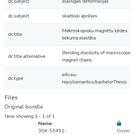
dc.subject
elastīgas deformācijas
dc.subject
skaitliski aprēķini
Makroskopisku magnētu ķēdes
dc.title
liekuma elastība
Bending elasticity of macroscopic
dc.title.alternative
magnet chains
info:eu-
dc.type
repo/semantics/bachelorThesis
Files
Original bundle
Now showing
1 - 1 of 1
Name:
304-55491-
Down