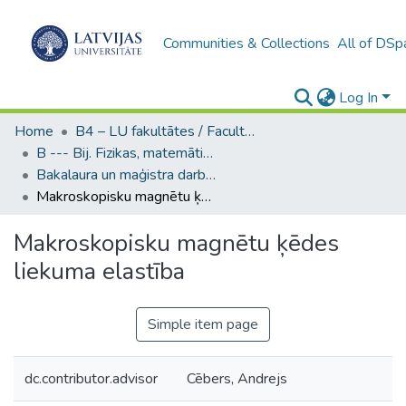
Communities & Collections
All of DSp
Log In
Home
B4 – LU fakultātes / Faculties of the UL
B --- Bij. Fizikas, matemātikas un optometrijas fakultātes studentu noslēguma darbi / Faculty of Physics, Mathematics and Optometry - Graduate works
Bakalaura un maģistra darbi (FMOF) / Bachelor's and Master's theses
Makroskopisku magnētu ķēdes liekuma elastība
Makroskopisku magnētu ķēdes
liekuma elastība
Simple item page
dc.contributor.advisor
Cēbers, Andrejs