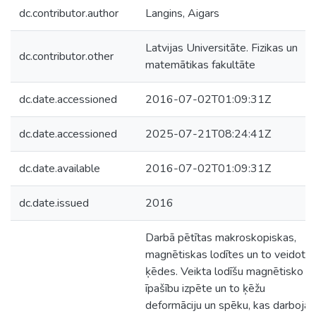
dc.contributor.author
Langins, Aigars
Latvijas Universitāte. Fizikas un
dc.contributor.other
matemātikas fakultāte
dc.date.accessioned
2016-07-02T01:09:31Z
dc.date.accessioned
2025-07-21T08:24:41Z
dc.date.available
2016-07-02T01:09:31Z
dc.date.issued
2016
Darbā pētītas makroskopiskas,
magnētiskas lodītes un to veidotā
ķēdes. Veikta lodīšu magnētisko
īpašību izpēte un to ķēžu
deformāciju un spēku, kas darbojas