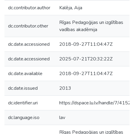
dc.contributor.author
Kalēja, Aija
Rīgas Pedagoģijas un izglītības
dc.contributor.other
vadības akadēmija
dc.date.accessioned
2018-09-27T11:04:47Z
dc.date.accessioned
2025-07-21T20:32:22Z
dc.date.available
2018-09-27T11:04:47Z
dc.date.issued
2013
dc.identifier.uri
https://dspace.lu.lv/handle/7/41523
dc.language.iso
lav
Rīgas Pedagoģijas un izglītības