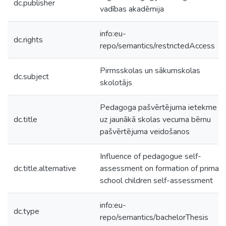
dc.publisher
vadības akadēmija
info:eu-
dc.rights
repo/semantics/restrictedAccess
Pirmsskolas un sākumskolas
dc.subject
skolotājs
Pedagoga pašvērtējuma ietekme
dc.title
uz jaunākā skolas vecuma bērnu
pašvērtējuma veidošanos
Influence of pedagogue self-
dc.title.alternative
assessment on formation of primary
school children self-assessment
info:eu-
dc.type
repo/semantics/bachelorThesis