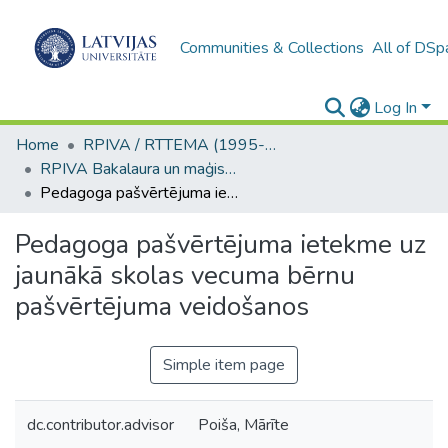
Communities & Collections
All of DSp
Log In
Home
RPIVA / RTTEMA (1995-2016)
RPIVA Bakalaura un maģistra darbi / RTTEMA Bachelor's and Master's theses (1995-2017)
Pedagoga pašvērtējuma ietekme uz jaunākā skolas vecuma bērnu pašvērtējuma veidošanos
Pedagoga pašvērtējuma ietekme uz
jaunākā skolas vecuma bērnu
pašvērtējuma veidošanos
Simple item page
dc.contributor.advisor
Poiša, Mārīte