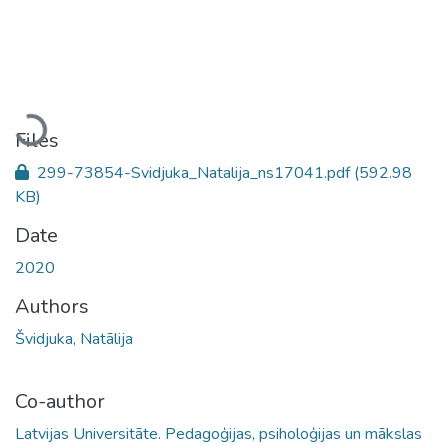
Loading...
Files
299-73854-Svidjuka_Natalija_ns17041.pdf
(592.98
KB)
Date
2020
Authors
Švidjuka, Natālija
Co-author
Latvijas Universitāte. Pedagoģijas, psiholoģijas un mākslas