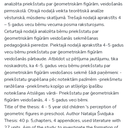
analizēta priekšstatu par ģeometriskām figūrām, veidošanās
pirmsskolā. Otrajā nodaļā veikta teorētiskā analīze
vēsturiskā, mūsdienu skatījumā. Trešajā nodaļā aprakstīts 4
– 5 gadus vecu bērnu vecuma posma raksturojums.
Ceturtajā nodaļā analizēta bērnu priekšstatu par
ģeometriskām figūrām veidošanās sekmēšanas
pedagoģiskā pieredze. Piektajā nodaļā aprakstīta 4-5 gadus
vecu bērnu priekšstatu par ģeometriskām figūrām
veidošanās pārbaude. Atbildot uz pētījuma jautājumu, tika
noskaidrots, ka 4-5. gadus vecu bērnu priekšstatu par
ģeometriskām figūrām veidošanos sekmē šādi paņēmieni: -
priekšstatu grupēšana pēc noteiktām pazīmēm -priekšmetu
ranžēšana -priekšmetu kopīgo un atšķirīgo īpašību
noteikšana Atslēgas vārdi- Priekšstatu par ģeometriskām
figūrām veidošanās, 4 - 5 gadus veci bērni.
Title of the thesis: 4 - 5 year old children 's perception of
geometric figures in preschool. Author Natalija Švidjuka
Thesis: 40 p. 5,chapters, 4 appendices, used literature with
27 units. Aim of the study: to investigate the formation of