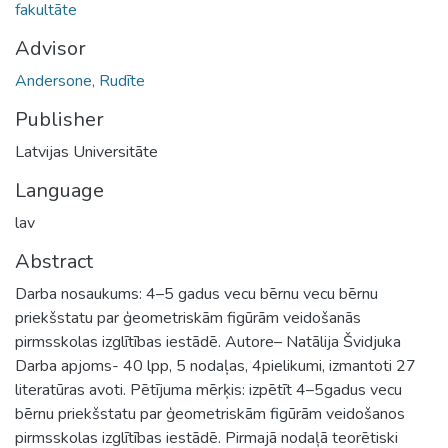
fakultāte
Advisor
Andersone, Rudīte
Publisher
Latvijas Universitāte
Language
lav
Abstract
Darba nosaukums: 4–5 gadus vecu bērnu vecu bērnu
priekšstatu par ģeometriskām figūrām veidošanās
pirmsskolas izglītības iestādē. Autore– Natālija Švidjuka
Darba apjoms- 40 lpp, 5 nodaļas, 4pielikumi, izmantoti 27
literatūras avoti. Pētījuma mērķis: izpētīt 4–5gadus vecu
bērnu priekšstatu par ģeometriskām figūrām veidošanos
pirmsskolas izglītības iestādē. Pirmajā nodaļā teorētiski