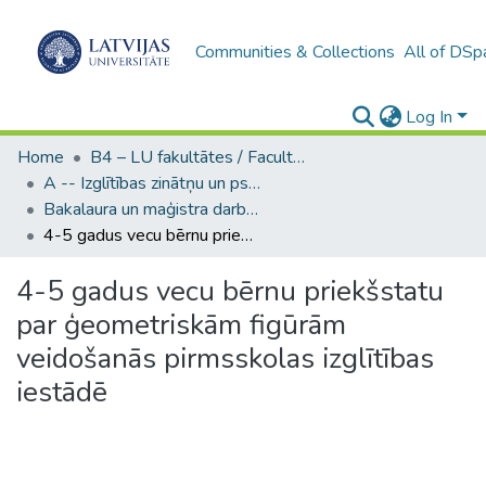
Communities & Collections
All of DSp
Log In
Home
B4 – LU fakultātes / Faculties of the UL
A -- Izglītības zinātņu un psiholoģijas fakultāte / Faculty of Education Sciences and Psychology
Bakalaura un maģistra darbi (PPMF) / Bachelor's and Master's theses
4-5 gadus vecu bērnu priekšstatu par ģeometriskām figūrām veidošanās pirmsskolas izglītības iestādē
4-5 gadus vecu bērnu priekšstatu
par ģeometriskām figūrām
veidošanās pirmsskolas izglītības
iestādē