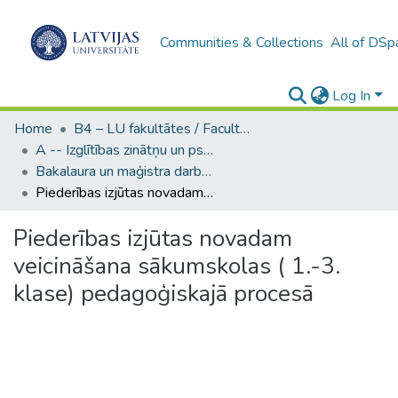
Communities & Collections
All of DSp
Log In
Home
B4 – LU fakultātes / Faculties of the UL
A -- Izglītības zinātņu un psiholoģijas fakultāte / Faculty of Education Sciences and Psychology
Bakalaura un maģistra darbi (PPMF) / Bachelor's and Master's theses
Piederības izjūtas novadam veicināšana sākumskolas ( 1.-3. klase) pedagoģiskajā procesā
Piederības izjūtas novadam
veicināšana sākumskolas ( 1.-3.
klase) pedagoģiskajā procesā