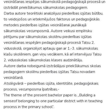
veicināšanas iespējas sākumskolā pedagoģiskajā procesā un
izstrādāt priekšlikumus sākumskolas pedagogiem.
Darba autore teorētiski analizējusi piederības izjūtas būtību,
to veidojošos un ietekmējušos faktorus un pedagoģiskās
metodes piederības izjūtas veicināšanai jaunākajā
sākumskolas vecumposmā. Autore veikusi empīrisku
pētījumu par sākumskolas skolēnu piederības izjūtas
veicināšanas iespējām pedagoģiskajā procesā Talsu 2.
vidusskolā, organizējot aptauju gan ar 1.-3. sākumskolas
klašu skolēniem, gan viņu vecākiem, kā arī intervējusi Talsu
2. vidusskolas sākumskolas klases audzinātāju.
Autore darba nobeigumā izstrādājusi priekšlikumus skolas
pedagogiem skolēnu piederības izjūtas Talsu novadam
veicināšanā.
Atslēgvārdi – piederības izjūta, identitāte, pedagoģiskais
process, vecumposma īpatnības.-
The theme of the present bachelor paper is „Building a
senseof belonging to one particular district with in teaching
process in the primary school”.