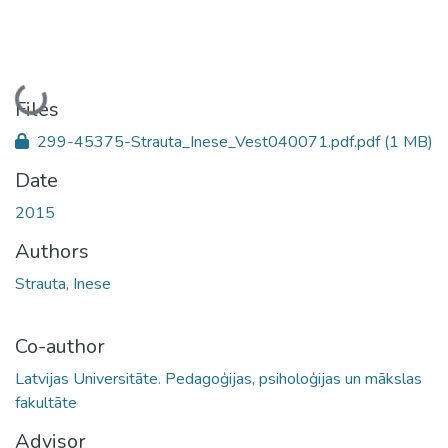
Loading...
Files
299-45375-Strauta_Inese_Vest040071.pdf.pdf
(1 MB)
Date
2015
Authors
Strauta, Inese
Co-author
Latvijas Universitāte. Pedagoģijas, psiholoģijas un mākslas
fakultāte
Advisor