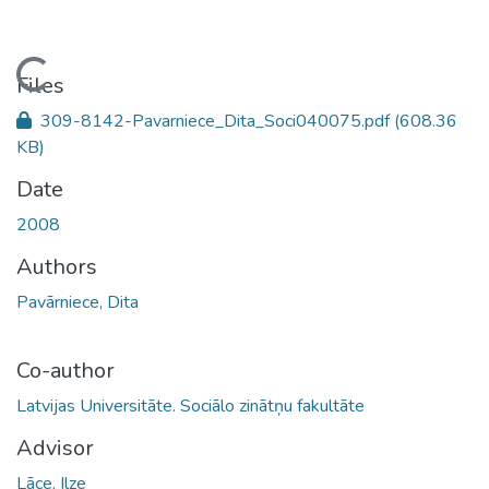
Loading...
Files
309-8142-Pavarniece_Dita_Soci040075.pdf
(608.36
KB)
Date
2008
Authors
Pavārniece, Dita
Co-author
Latvijas Universitāte. Sociālo zinātņu fakultāte
Advisor
Lāce, Ilze