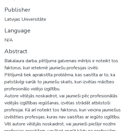
Publisher
Latvijas Universitāte
Language
N/A
Abstract
Bakalaura darba, pētījuma galvenais mērķis ir noteikt tos
faktorus, kuri ietekmē jauniešu profesijas izvēli.
Pētījumā tiek aprakstīta problēma, kas saistīta ar to, ka
patstāvīgi sarūk to jauniešu skaits, kuri izvēlas mācīties
profesionālo vidējo izglītību.
Autore vēlējās noskaidrot, vai jaunieši pēc profesionālās
vidējās izglītības iegūšanas, izvēlas strādāt atbilstoši
profesijai. Kā arī noteikt tos faktorus, kuri veicina jauniešus
izvēlēties profesijas, kuras nav saistītas ar iegūto izglītību.
Vēl autore vēlējās noskaidrot, vai jaunieši piešķir nozīmi
profesijas prestižam, uzsākot apgūt kādu no profesijām.