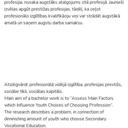
profesijai, nosaka augstāks atalgojums citā profesijā. Jaunieši
izvēlas apgūt prestižas profesijas, tādēļ, ka ceļot
profesionālo izglītības kvalifikāciju viņi var strādāt augstākā
amatā un saņem augstu darba samaksu.
Atslēgvārdi: profesionālā vidējā izglītība, profesijas prestižs,
sociālie tīkli, sociālais kapitāls.
Main aim of a bachelor work is to “Assess Main Factors
which Influence Youth Choices of Choosing Profession”.
The research describes a problem, in connection of
diminishing amount of youth who choose Secondary
Vocational Education.