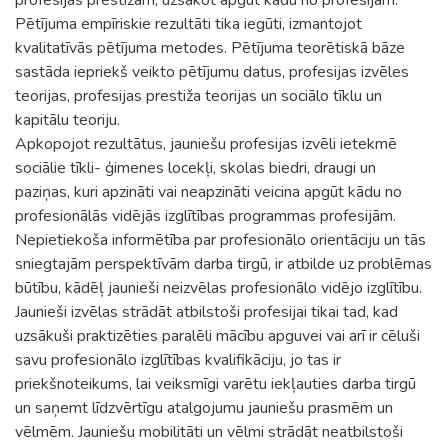
Pētījuma empīriskie rezultāti tika iegūti, izmantojot
kvalitatīvās pētījuma metodes. Pētījuma teorētiskā bāze
sastāda iepriekš veikto pētījumu datus, profesijas izvēles
teorijas, profesijas prestiža teorijas un sociālo tīklu un
kapitālu teoriju.
Apkopojot rezultātus, jauniešu profesijas izvēli ietekmē
sociālie tīkli- ģimenes locekļi, skolas biedri, draugi un
paziņas, kuri apzināti vai neapzināti veicina apgūt kādu no
profesionālās vidējās izglītības programmas profesijām.
Nepietiekoša informētība par profesionālo orientāciju un tās
sniegtajām perspektīvām darba tirgū, ir atbilde uz problēmas
būtību, kādēļ jaunieši neizvēlas profesionālo vidējo izglītību.
Jaunieši izvēlas strādāt atbilstoši profesijai tikai tad, kad
uzsākuši praktizēties paralēli mācību apguvei vai arī ir cēluši
savu profesionālo izglītības kvalifikāciju, jo tas ir
priekšnoteikums, lai veiksmīgi varētu iekļauties darba tirgū
un saņemt līdzvērtīgu atalgojumu jauniešu prasmēm un
vēlmēm. Jauniešu mobilitāti un vēlmi strādāt neatbilstoši