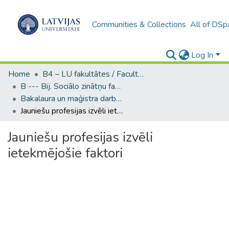
Communities & Collections
All of DSp
Log In
Home
B4 – LU fakultātes / Faculties of the UL
B --- Bij. Sociālo zinātņu fakultātes noslēguma darbi / Faculty of Social Sciences - Graduate works
Bakalaura un maģistra darbi (SZF) / Bachelor's and Master's theses
Jauniešu profesijas izvēli ietekmējošie faktori
Jauniešu profesijas izvēli
ietekmējošie faktori