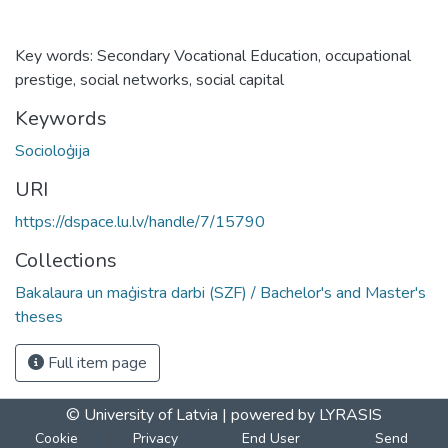
Key words: Secondary Vocational Education, occupational
prestige, social networks, social capital
Keywords
Socioloģija
URI
https://dspace.lu.lv/handle/7/15790
Collections
Bakalaura un maģistra darbi (SZF) / Bachelor's and Master's
theses
Full item page
© University of Latvia |
powered by LYRASIS
Cookie
Privacy
End User
Send