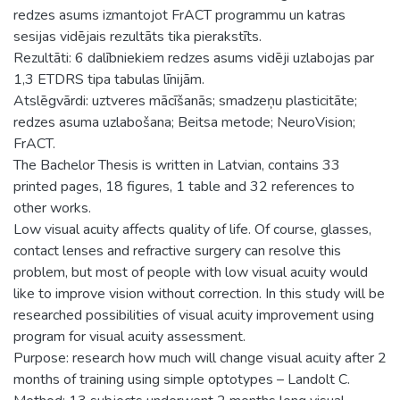
redzes asums izmantojot FrACT programmu un katras
sesijas vidējais rezultāts tika pierakstīts.
Rezultāti: 6 dalībniekiem redzes asums vidēji uzlabojas par
1,3 ETDRS tipa tabulas līnijām.
Atslēgvārdi: uztveres mācīšanās; smadzeņu plasticitāte;
redzes asuma uzlabošana; Beitsa metode; NeuroVision;
FrACT.
The Bachelor Thesis is written in Latvian, contains 33
printed pages, 18 figures, 1 table and 32 references to
other works.
Low visual acuity affects quality of life. Of course, glasses,
contact lenses and refractive surgery can resolve this
problem, but most of people with low visual acuity would
like to improve vision without correction. In this study will be
researched possibilities of visual acuity improvement using
program for visual acuity assessment.
Purpose: research how much will change visual acuity after 2
months of training using simple optotypes – Landolt C.