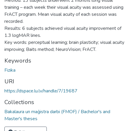
Method: 13 subjects underwent 2 months long visual
training – each week their visual acuity was assessed using
FrACT program. Mean visual acuity of each session was
recorded.
Results: 6 subjects achieved visual acuity improvement of
1.3 logMAR lines.
Key words: perceptual learning; brain plasticity; visual acuity
improving; Baits method; NeuroVision; FrACT.
Keywords
Fizika
URI
https://dspace.lu.lv/handle/7/19687
Collections
Bakalaura un maģistra darbi (FMOF) / Bachelor's and
Master's theses