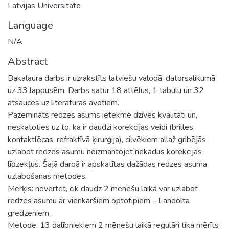
Latvijas Universitāte
Language
N/A
Abstract
Bakalaura darbs ir uzrakstīts latviešu valodā, datorsalikumā
uz 33 lappusēm. Darbs satur 18 attēlus, 1 tabulu un 32
atsauces uz literatūras avotiem.
Pazemināts redzes asums ietekmē dzīves kvalitāti un,
neskatoties uz to, ka ir daudzi korekcijas veidi (brilles,
kontaktlēcas, refraktīvā ķirurģija), cilvēkiem allaž gribējās
uzlabot redzes asumu neizmantojot nekādus korekcijas
līdzekļus. Šajā darbā ir apskatītas dažādas redzes asuma
uzlabošanas metodes.
Mērķis: novērtēt, cik daudz 2 mēnešu laikā var uzlabot
redzes asumu ar vienkāršiem optotipiem – Landolta
gredzeniem.
Metode: 13 dalībniekiem 2 mēnešu laikā regulāri tika mērīts