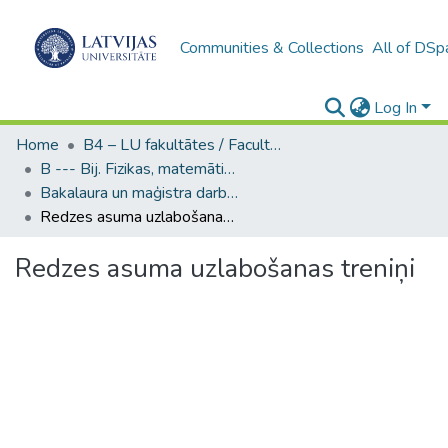
Communities & Collections
All of DSp
Log In
Home
B4 – LU fakultātes / Faculties of the UL
B --- Bij. Fizikas, matemātikas un optometrijas fakultātes studentu noslēguma darbi / Faculty of Physics, Mathematics and Optometry - Graduate works
Bakalaura un maģistra darbi (FMOF) / Bachelor's and Master's theses
Redzes asuma uzlabošanas treniņi
Redzes asuma uzlabošanas treniņi