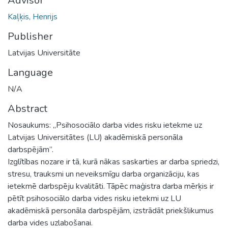
Advisor
Kaļķis, Henrijs
Publisher
Latvijas Universitāte
Language
N/A
Abstract
Nosaukums: „Psihosociālo darba vides risku ietekme uz
Latvijas Universitātes (LU) akadēmiskā personāla
darbspējām”.
Izglītības nozare ir tā, kurā nākas saskarties ar darba spriedzi,
stresu, trauksmi un neveiksmīgu darba organizāciju, kas
ietekmē darbspēju kvalitāti. Tāpēc maģistra darba mērķis ir
pētīt psihosociālo darba vides risku ietekmi uz LU
akadēmiskā personāla darbspējām, izstrādāt priekšlikumus
darba vides uzlabošanai.