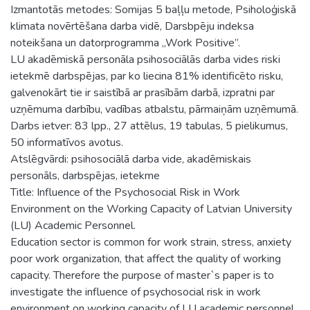
Izmantotās metodes: Somijas 5 baļļu metode, Psiholoģiskā
klimata novērtēšana darba vidē, Darsbpēju indeksa
noteikšana un datorprogramma „Work Positive”.
LU akadēmiskā personāla psihosociālās darba vides riski
ietekmē darbspējas, par ko liecina 81% identificēto risku,
galvenokārt tie ir saistībā ar prasībām darbā, izpratni par
uzņēmuma darbību, vadības atbalstu, pārmaiņām uzņēmumā.
Darbs ietver: 83 lpp., 27 attēlus, 19 tabulas, 5 pielikumus,
50 informatīvos avotus.
Atslēgvārdi: psihosociālā darba vide, akadēmiskais
personāls, darbspējas, ietekme
Title: Influence of the Psychosocial Risk in Work
Environment on the Working Capacity of Latvian University
(LU) Academic Personnel.
Education sector is common for work strain, stress, anxiety
poor work organization, that affect the quality of working
capacity. Therefore the purpose of master`s paper is to
investigate the influence of psychosocial risk in work
environment on working capacity of LU academic personnel,