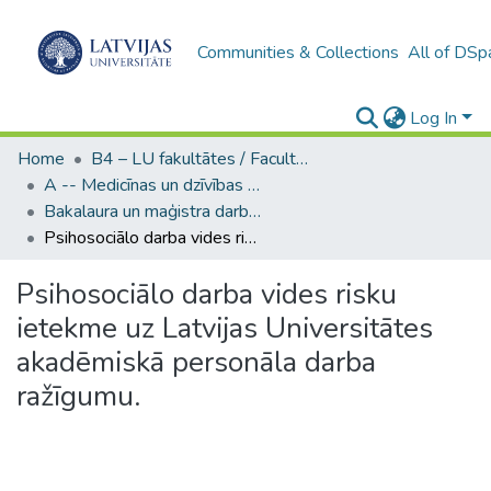
Communities & Collections
All of DSp
Log In
Home
B4 – LU fakultātes / Faculties of the UL
A -- Medicīnas un dzīvības zinātņu fakultāte / Faculty of Medicine and Life Sciences
Bakalaura un maģistra darbi (MDZF) / Bachelor's and Master's theses
Psihosociālo darba vides risku ietekme uz Latvijas Universitātes akadēmiskā personāla darba ražīgumu.
Psihosociālo darba vides risku
ietekme uz Latvijas Universitātes
akadēmiskā personāla darba
ražīgumu.