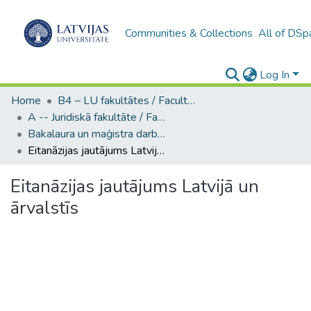
Communities & Collections
All of DSp
Log In
Home
B4 – LU fakultātes / Faculties of the UL
A -- Juridiskā fakultāte / Faculty of Law
Bakalaura un maģistra darbi (JF) / Bachelor's and Master's theses
Eitanāzijas jautājums Latvijā un ārvalstīs
Eitanāzijas jautājums Latvijā un
ārvalstīs