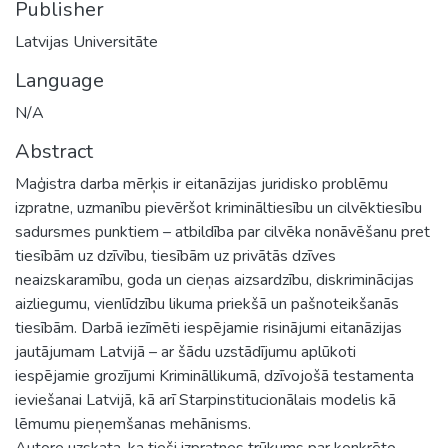
Publisher
Latvijas Universitāte
Language
N/A
Abstract
Maģistra darba mērķis ir eitanāzijas juridisko problēmu
izpratne, uzmanību pievēršot krimināltiesību un cilvēktiesību
sadursmes punktiem – atbildība par cilvēka nonāvēšanu pret
tiesībām uz dzīvību, tiesībām uz privātās dzīves
neaizskaramību, goda un cieņas aizsardzību, diskriminācijas
aizliegumu, vienlīdzību likuma priekšā un pašnoteikšanās
tiesībām. Darbā iezīmēti iespējamie risinājumi eitanāzijas
jautājumam Latvijā – ar šādu uzstādījumu aplūkoti
iespējamie grozījumi Krimināllikumā, dzīvojošā testamenta
ieviešanai Latvijā, kā arī Starpinstitucionālais modelis kā
lēmumu pieņemšanas mehānisms.
Autore uzskata, ka tieši izpratnes trūkums par konkrēto