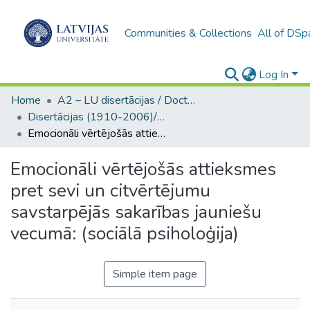
Communities & Collections
All of DSp
Log In
Home
A2 – LU disertācijas / Doctoral theses UL
Disertācijas (1910-2006)/ Doctoral Theses
Emocionāli vērtējošās attieksmes pret sevi un citvērtējumu savstarpējās sakarības jauniešu vecumā: (sociālā psiholoģija)
Emocionāli vērtējošās attieksmes
pret sevi un citvērtējumu
savstarpējās sakarības jauniešu
vecumā: (sociālā psiholoģija)
Simple item page