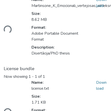
Martinsone_K_Emocionali_vertejosas_attiek
load
Size:
8.62 MB
Format:
ding...
Adobe Portable Document
Format
Description:
Disertācija/PhD thesis
License bundle
Now showing
1 - 1 of 1
Name:
Down
license.txt
load
Size:
1.71 KB
Format: