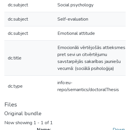
dc.subject
Social psychology
dc.subject
Self-evaluation
dc.subject
Emotional attitude
Emocionāli vērtējošās attieksmes
pret sevi un citvērtējumu
dc.title
savstarpējās sakarības jauniešu
vecumā: (sociālā psiholoģija)
info:eu-
dc.type
repo/semantics/doctoralThesis
Files
Original bundle
Now showing
1 - 1 of 1
Name:
Down