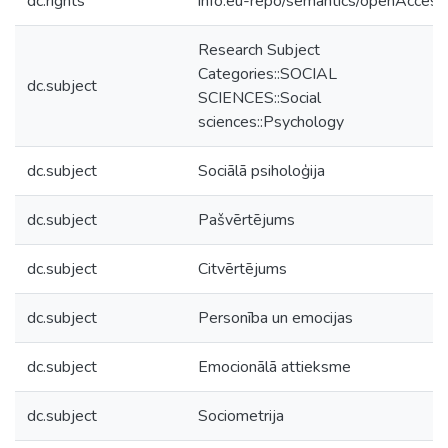
dc.rights
info:eu-repo/semantics/openAccess
Research Subject
Categories::SOCIAL
dc.subject
SCIENCES::Social
sciences::Psychology
dc.subject
Sociālā psiholoģija
dc.subject
Pašvērtējums
dc.subject
Citvērtējums
dc.subject
Personība un emocijas
dc.subject
Emocionālā attieksme
dc.subject
Sociometrija