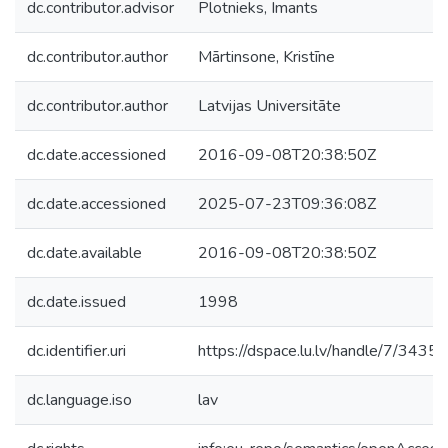
dc.contributor.advisor
Plotnieks, Imants
dc.contributor.author
Mārtinsone, Kristīne
dc.contributor.author
Latvijas Universitāte
dc.date.accessioned
2016-09-08T20:38:50Z
dc.date.accessioned
2025-07-23T09:36:08Z
dc.date.available
2016-09-08T20:38:50Z
dc.date.issued
1998
dc.identifier.uri
https://dspace.lu.lv/handle/7/34354
dc.language.iso
lav