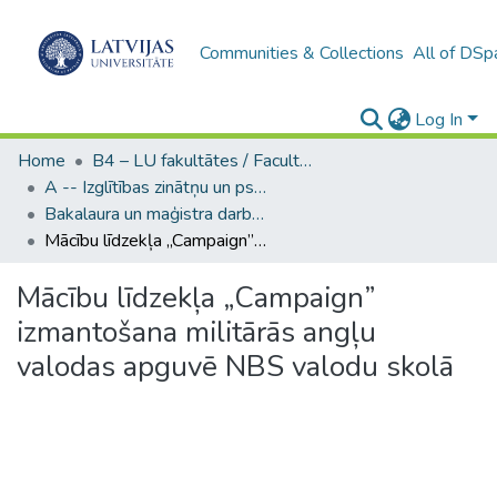
Communities & Collections
All of DSp
Log In
Home
B4 – LU fakultātes / Faculties of the UL
A -- Izglītības zinātņu un psiholoģijas fakultāte / Faculty of Education Sciences and Psychology
Bakalaura un maģistra darbi (PPMF) / Bachelor's and Master's theses
Mācību līdzekļa „Campaign” izmantošana militārās angļu valodas apguvē NBS valodu skolā
Mācību līdzekļa „Campaign”
izmantošana militārās angļu
valodas apguvē NBS valodu skolā