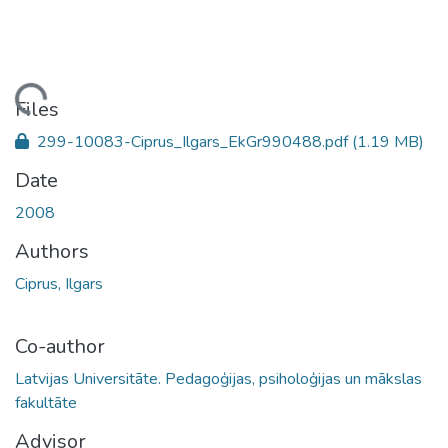
ding...
Files
299-10083-Ciprus_Ilgars_EkGr990488.pdf
(1.19 MB)
Date
2008
Authors
Ciprus, Ilgars
Co-author
Latvijas Universitāte. Pedagoģijas, psiholoģijas un mākslas
fakultāte
Advisor