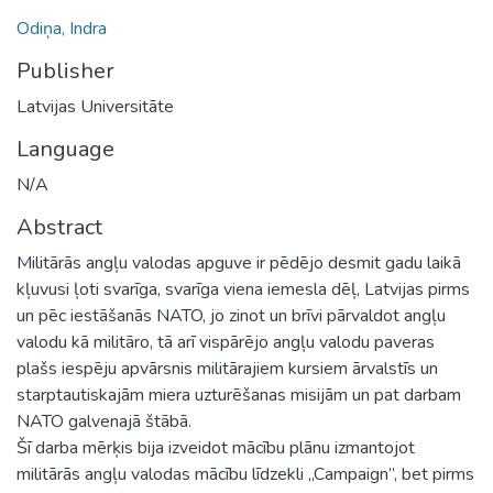
Odiņa, Indra
Publisher
Latvijas Universitāte
Language
N/A
Abstract
Militārās angļu valodas apguve ir pēdējo desmit gadu laikā
kļuvusi ļoti svarīga, svarīga viena iemesla dēļ, Latvijas pirms
un pēc iestāšanās NATO, jo zinot un brīvi pārvaldot angļu
valodu kā militāro, tā arī vispārējo angļu valodu paveras
plašs iespēju apvārsnis militārajiem kursiem ārvalstīs un
starptautiskajām miera uzturēšanas misijām un pat darbam
NATO galvenajā štābā.
Šī darba mērķis bija izveidot mācību plānu izmantojot
militārās angļu valodas mācību līdzekli „Campaign”, bet pirms