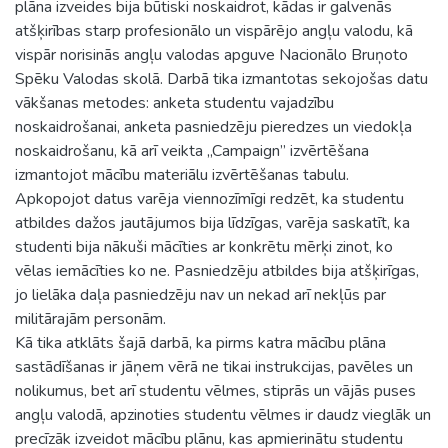
plāna izveides bija būtiski noskaidrot, kādas ir galvenās
atšķirības starp profesionālo un vispārējo angļu valodu, kā
vispār norisinās angļu valodas apguve Nacionālo Bruņoto
Spēku Valodas skolā. Darbā tika izmantotas sekojošas datu
vākšanas metodes: anketa studentu vajadzību
noskaidrošanai, anketa pasniedzēju pieredzes un viedokļa
noskaidrošanu, kā arī veikta „Campaign” izvērtēšana
izmantojot mācību materiālu izvērtēšanas tabulu.
Apkopojot datus varēja viennozīmīgi redzēt, ka studentu
atbildes dažos jautājumos bija līdzīgas, varēja saskatīt, ka
studenti bija nākuši mācīties ar konkrētu mērķi zinot, ko
vēlas iemācīties ko ne. Pasniedzēju atbildes bija atšķirīgas,
jo lielāka daļa pasniedzēju nav un nekad arī nekļūs par
militārajām personām.
Kā tika atklāts šajā darbā, ka pirms katra mācību plāna
sastādīšanas ir jāņem vērā ne tikai instrukcijas, pavēles un
nolikumus, bet arī studentu vēlmes, stiprās un vājās puses
angļu valodā, apzinoties studentu vēlmes ir daudz vieglāk un
precīzāk izveidot mācību plānu, kas apmierinātu studentu