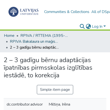
Communities & Collections
All of DSp
Log In
Home
RPIVA / RTTEMA (1995-2016)
RPIVA Bakalaura un maģistra darbi / RTTEMA Bachelor's and Master's theses (1995-2017)
2 – 3 gadīgu bērnu adaptācijas īpatnības pirmsskolas izglītības iestādē, to korekcija
2 – 3 gadīgu bērnu adaptācijas
īpatnības pirmsskolas izglītības
iestādē, to korekcija
Simple item page
dc.contributor.advisor
Miltiņa, Irēna