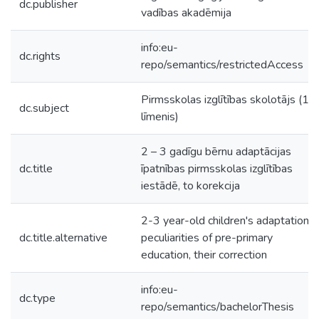
dc.publisher
vadības akadēmija
info:eu-
dc.rights
repo/semantics/restrictedAccess
Pirmsskolas izglītības skolotājs (1.
dc.subject
līmenis)
2 – 3 gadīgu bērnu adaptācijas
dc.title
īpatnības pirmsskolas izglītības
iestādē, to korekcija
2-3 year-old children's adaptation
dc.title.alternative
peculiarities of pre-primary
education, their correction
info:eu-
dc.type
repo/semantics/bachelorThesis