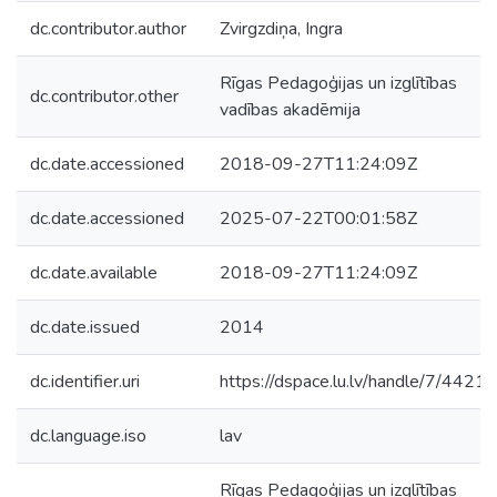
dc.contributor.author
Zvirgzdiņa, Ingra
Rīgas Pedagoģijas un izglītības
dc.contributor.other
vadības akadēmija
dc.date.accessioned
2018-09-27T11:24:09Z
dc.date.accessioned
2025-07-22T00:01:58Z
dc.date.available
2018-09-27T11:24:09Z
dc.date.issued
2014
dc.identifier.uri
https://dspace.lu.lv/handle/7/44213
dc.language.iso
lav
Rīgas Pedagoģijas un izglītības