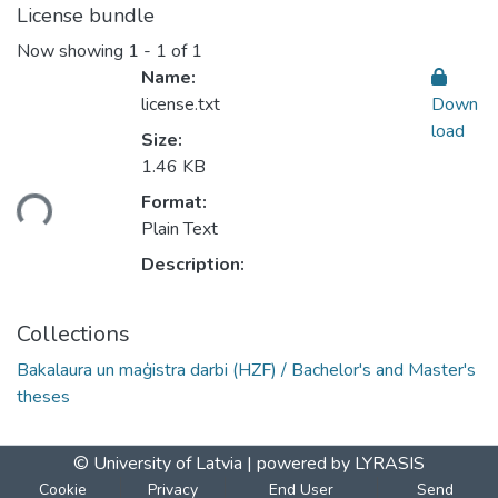
License bundle
Now showing
1 - 1 of 1
Name:
license.txt
Down
load
Size:
Loading...
1.46 KB
Format:
Plain Text
Description:
Collections
Bakalaura un maģistra darbi (HZF) / Bachelor's and Master's
theses
© University of Latvia |
powered by LYRASIS
Cookie
Privacy
End User
Send