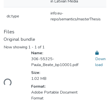
in Latvian Media
info:eu-
dc.type
repo/semantics/masterThesis
Files
Original bundle
Now showing
1 - 1 of 1
Name:
306-55325-
Down
Paula_Beate_bp10001.pdf
load
Loading...
Size:
1.02 MB
Format:
Adobe Portable Document
Format