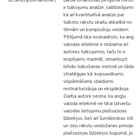
dc.description.abstract
darbā izmantotās pētījuma metod
ir tulkojumu analīze, salīdzinājums,
kā arī kvantitatīvā analīze par
tulkoto rakstu skaitu atkarībā no
tēmām un kompozīciju veidiem.
Pētījumā tika noskaidrots, ka angļu
valodas ietekme ir redzama arī
autores tulkojumos, taču to ir
iespējams mazināt, izmantojot
brīvās tulkošanas metodi un tādas
stratēģijas kā: kopsavilkums,
vispārināšana, izlaidums,
restrukturizācija un eksplikācija.
Darba autore secina, ka angļu
valoda ietekmē ne tikai latviešu
valodas lietojumu plašsaziņas
līdzekļos, bet arī žurnālistikas stilu
un ziņu rakstu veidošanas principus
plašsaziņas līdzekļos kopumā, jo