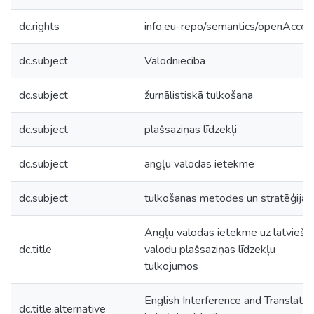
dc.rights
info:eu-repo/semantics/openAcces
dc.subject
Valodniecība
dc.subject
žurnālistiskā tulkošana
dc.subject
plašsaziņas līdzekļi
dc.subject
angļu valodas ietekme
dc.subject
tulkošanas metodes un stratēģijas
Angļu valodas ietekme uz latviešu
dc.title
valodu plašsaziņas līdzekļu
tulkojumos
English Interference and Translatio
dc.title.alternative