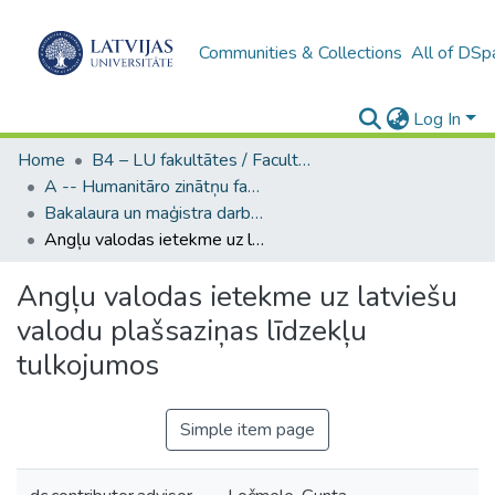
Communities & Collections
All of DSp
Log In
Home
B4 – LU fakultātes / Faculties of the UL
A -- Humanitāro zinātņu fakultāte / Faculty of Humanities
Bakalaura un maģistra darbi (HZF) / Bachelor's and Master's theses
Angļu valodas ietekme uz latviešu valodu plašsaziņas līdzekļu tulkojumos
Angļu valodas ietekme uz latviešu
valodu plašsaziņas līdzekļu
tulkojumos
Simple item page