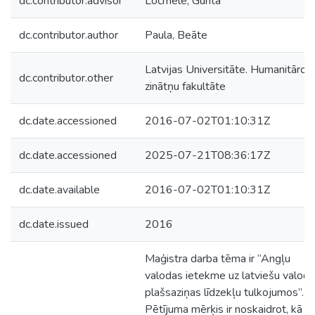
dc.contributor.advisor
Ločmele, Gunta
dc.contributor.author
Paula, Beāte
Latvijas Universitāte. Humanitāro
dc.contributor.other
zinātņu fakultāte
dc.date.accessioned
2016-07-02T01:10:31Z
dc.date.accessioned
2025-07-21T08:36:17Z
dc.date.available
2016-07-02T01:10:31Z
dc.date.issued
2016
Maģistra darba tēma ir “Angļu
valodas ietekme uz latviešu valodu
plašsaziņas līdzekļu tulkojumos”.
Pētījuma mērķis ir noskaidrot, kā