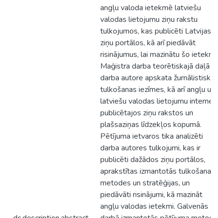
angļu valoda ietekmē latviešu
valodas lietojumu ziņu rakstu
tulkojumos, kas publicēti Latvijas
ziņu portālos, kā arī piedāvāt
risinājumus, lai mazinātu šo ietekmi.
Maģistra darba teorētiskajā daļā
darba autore apskata žurnālistiskā
tulkošanas iezīmes, kā arī angļu un
latviešu valodas lietojumu internet
publicētajos ziņu rakstos un
plašsaziņas līdzekļos kopumā.
Pētījuma ietvaros tika analizēti
darba autores tulkojumi, kas ir
publicēti dažādos ziņu portālos,
aprakstītas izmantotās tulkošanas
metodes un stratēģijas, un
piedāvāti risinājumi, kā mazināt
angļu valodas ietekmi. Galvenās