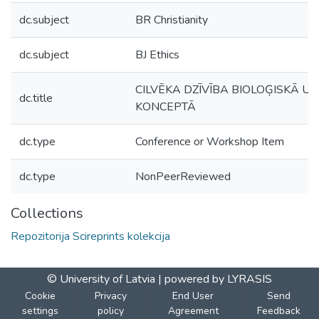
dc.subject
BR Christianity
dc.subject
BJ Ethics
CILVĒKA DZĪVĪBA BIOLOĢISKĀ UN
dc.title
KONCEPTĀ
dc.type
Conference or Workshop Item
dc.type
NonPeerReviewed
Collections
Repozitorija Scireprints kolekcija
© University of Latvia |
powered by LYRASIS
Cookie
Privacy
End User
Send
settings
policy
Agreement
Feedback