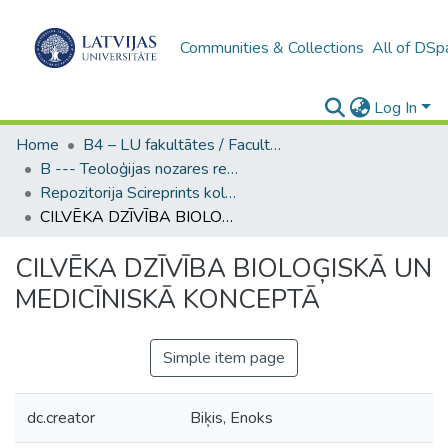
Communities & Collections
All of DSp
Log In
Home
B4 – LU fakultātes / Faculties of the UL
B --- Teoloģijas nozares repozitorijs SciReprints
Repozitorija Scireprints kolekcija
CILVĒKA DZĪVĪBA BIOLOĢISKĀ UN MEDICĪNISKĀ KONCEPTĀ
CILVĒKA DZĪVĪBA BIOLOĢISKĀ UN
MEDICĪNISKĀ KONCEPTĀ
Simple item page
dc.creator
Biķis, Enoks