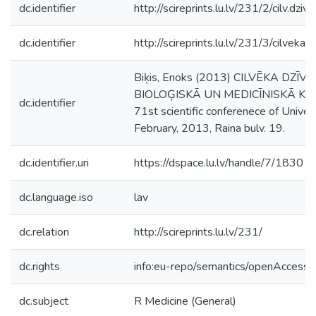
dc.identifier
http://scireprints.lu.lv/231/2/cilv.dziv
dc.identifier
http://scireprints.lu.lv/231/3/cilveka.d
Biķis, Enoks (2013) CILVĒKA DZĪVĪ
BIOLOĢISKĀ UN MEDICĪNISKĀ KON
dc.identifier
71st scientific conferenece of Univers
February, 2013, Raina bulv. 19.
dc.identifier.uri
https://dspace.lu.lv/handle/7/1830
dc.language.iso
lav
dc.relation
http://scireprints.lu.lv/231/
dc.rights
info:eu-repo/semantics/openAccess
dc.subject
R Medicine (General)