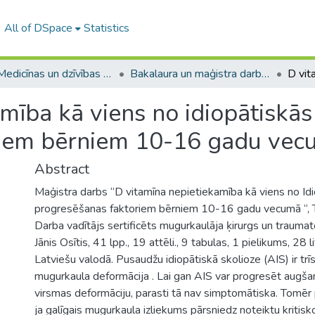
All of DSpace
Statistics
A -- Medicīnas un dzīvības zinātņu fakultāte / Faculty of Medicine and Life Sciences
Bakalaura un maģistra darbi (MDZF) / Bachelor's and Master's theses
mība kā viens no idiopātiskās
riem bērniem 10-16 gadu ve
Abstract
Maģistra darbs “D vitamīna nepietiekamība kā viens no Id
progresēšanas faktoriem bērniem 10-16 gadu vecumā “, T
Darba vadītājs sertificēts mugurkaulāja ķirurgs un trauma
Jānis Osītis, 41 lpp., 19 attēli., 9 tabulas, 1 pielikums, 28 l
Latviešu valodā. Pusaudžu idiopātiskā skolioze (AIS) ir trī
mugurkaula deformācija . Lai gan AIS var progresēt augšan
virsmas deformāciju, parasti tā nav simptomātiska. Tomē
ja galīgais mugurkaula izliekums pārsniedz noteiktu kritisko 