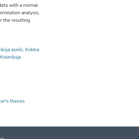
data with a normal
rrelation analysis,
r the resulting
cija asinīs, Kobba
Kolerācija
ter's theses
ck