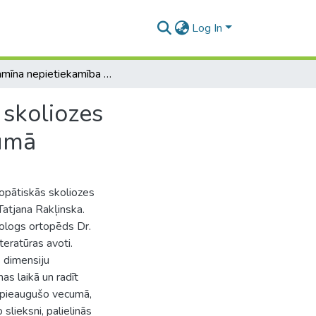
Log In
D vitamīna nepietiekamība kā viens no idiopātiskās skoliozes progresēšanas faktoriem bērniem 10-16 gadu vecumā
 skoliozes
cumā
iopātiskās skoliozes
atjana Rakļinska.
tologs ortopēds Dr.
iteratūras avoti.
s dimensiju
as laikā un radīt
r pieaugušo vecumā,
slieksni, palielinās