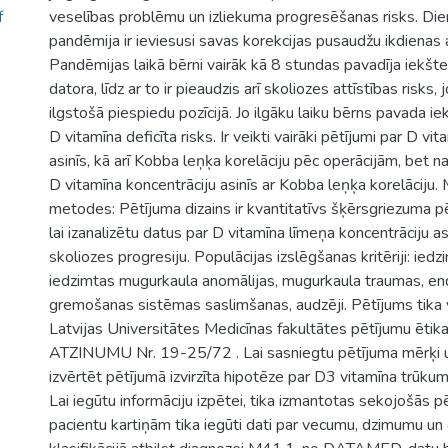
f
veselības problēmu un izliekuma progresēšanas risks. Die
pandēmija ir ieviesusi savas korekcijas pusaudžu ikdienas a
Pandēmijas laikā bērni vairāk kā 8 stundas pavadīja iekšt
datora, līdz ar to ir pieaudzis arī skoliozes attīstības risks,
ilgstošā piespiedu pozīcijā. Jo ilgāku laiku bērns pavada iekš
D vitamīna deficīta risks. Ir veikti vairāki pētījumi par D vi
asinīs, kā arī Kobba leņķa korelāciju pēc operācijām, bet na
D vitamīna koncentrāciju asinīs ar Kobba leņķa korelāciju. 
metodes: Pētījuma dizains ir kvantitatīvs šķērsgriezuma pē
lai izanalizētu datus par D vitamīna līmeņa koncentrāciju asi
skoliozes progresiju. Populācijas izslēgšanas kritēriji: iedz
iedzimtas mugurkaula anomālijas, mugurkaula traumas, en
gremošanas sistēmas saslimšanas, audzēji. Pētījums tika 
Latvijas Universitātes Medicīnas fakultātes pētījumu ētik
ATZINUMU Nr. 19-25/72 . Lai sasniegtu pētījuma mērķi un
izvērtēt pētījumā izvirzīta hipotēze par D3 vitamīna trūku
Lai iegūtu informāciju izpētei, tika izmantotas sekojošās 
pacientu kartiņām tika iegūti dati par vecumu, dzimumu un 