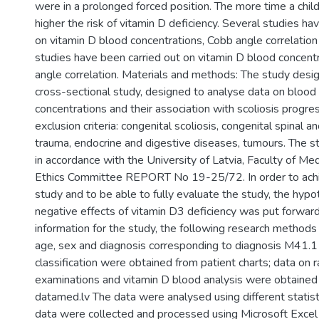
were in a prolonged forced position. The more time a chil
higher the risk of vitamin D deficiency. Several studies ha
on vitamin D blood concentrations, Cobb angle correlation 
studies have been carried out on vitamin D blood concent
angle correlation. Materials and methods: The study design
cross-sectional study, designed to analyse data on blood
concentrations and their association with scoliosis progre
exclusion criteria: congenital scoliosis, congenital spinal a
trauma, endocrine and digestive diseases, tumours. The s
in accordance with the University of Latvia, Faculty of Me
Ethics Committee REPORT No 19-25/72. In order to achi
study and to be able to fully evaluate the study, the hypo
negative effects of vitamin D3 deficiency was put forward
information for the study, the following research method
age, sex and diagnosis corresponding to diagnosis M41.1 
classification were obtained from patient charts; data on r
examinations and vitamin D blood analysis were obtained
datamed.lv The data were analysed using different statis
data were collected and processed using Microsoft Exce