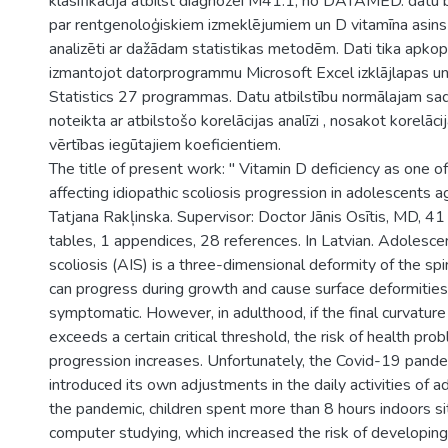
klasifikācijā atbilst diagnozei М41.1, no DATAMED. datu bl
par rentgenoloģiskiem izmeklējumiem un D vitamīna asins a
analizēti ar dažādam statistikas metodēm. Dati tika apkop
izmantojot datorprogrammu Microsoft Excel izklājlapas 
Statistics 27 programmas. Datu atbilstību normālajam sa
noteikta ar atbilstošo korelācijas analīzi , nosakot korelāci
vērtības iegūtajiem koeficientiem.
The title of present work: " Vitamin D deficiency as one of
affecting idiopathic scoliosis progression in adolescents a
Tatjana Rakļinska. Supervisor: Doctor Jānis Osītis, MD, 41
tables, 1 appendices, 28 references. In Latvian. Adolescen
scoliosis (AIS) is a three-dimensional deformity of the sp
can progress during growth and cause surface deformities, 
symptomatic. However, in adulthood, if the final curvature
exceeds a certain critical threshold, the risk of health pr
progression increases. Unfortunately, the Covid-19 pande
introduced its own adjustments in the daily activities of 
the pandemic, children spent more than 8 hours indoors sitt
computer studying, which increased the risk of developing 