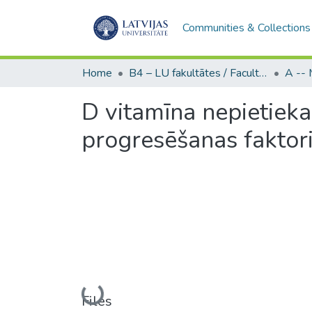
Communities & Collections
Home
B4 – LU fakultātes / Faculties of the UL
D vitamīna nepietieka
progresēšanas fakto
Loading...
Files