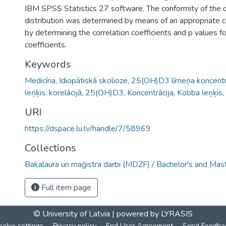
IBM SPSS Statistics 27 software. The conformity of the 
distribution was determined by means of an appropriate co
by determining the correlation coefficients and p values fo
coefficients.
Keywords
Medicīna
,
Idiopātiskā skolioze, 25(OH)D3 līmeņa koncentrā
leņķis, korelācijā
,
25(OH)D3
,
Koncentrācija
,
Kobba leņķis
,
URI
https://dspace.lu.lv/handle/7/58969
Collections
Bakalaura un maģistra darbi (MDZF) / Bachelor's and Mas
Full item page
© University of Latvia |
powered by LYRASIS
ookie settings
Privacy policy
End User Agreement
Send Feedba