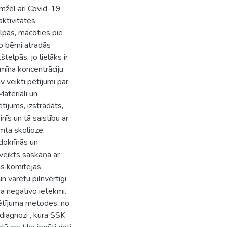
mžēl arī Covid-19
ktivitātēs.
elpās, mācoties pie
 jo bērni atradās
telpās, jo lielāks ir
tamīna koncentrāciju
v veikti pētījumi par
Materiāli un
tījums, izstrādāts,
nīs un tā saistību ar
imta skolioze,
dokrīnās un
veikts saskaņā ar
as komitejas
 varētu pilnvērtīgi
ma negatīvo ietekmi.
pētījuma metodes: no
diagnozi , kura SSK