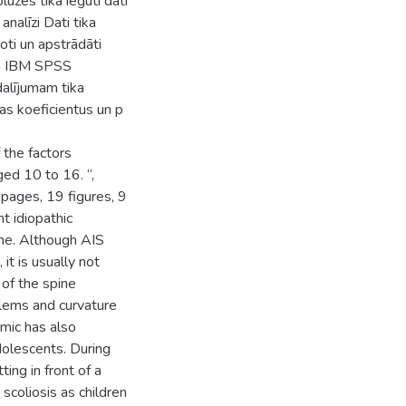
ūzes tika iegūti dati
nalīzi Dati tika
oti un apstrādāti
un IBM SPSS
dalījumam tika
jas koeficientus un p
 the factors
ged 10 to 16. “,
 pages, 19 figures, 9
t idiopathic
ine. Although AIS
it is usually not
 of the spine
oblems and curvature
mic has also
adolescents. During
ing in front of a
scoliosis as children