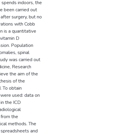
d spends indoors, the
ve been carried out
after surgery, but no
rations with Cobb
 is a quantitative
 vitamin D
ssion. Population
nomalies, spinal
tudy was carried out
dicine, Research
eve the aim of the
thesis of the
. To obtain
s were used: data on
in the ICD
adiological
 from the
tical methods. The
l spreadsheets and