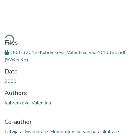
ading...
Files
303-32018-Kubrenkova_Valentina_VadZ040350.pdf
(926.5 KB)
Date
2009
Authors
Kubrenkova, Valentīna
Co-author
Latvijas Universitāte. Ekonomikas un vadības fakultāte