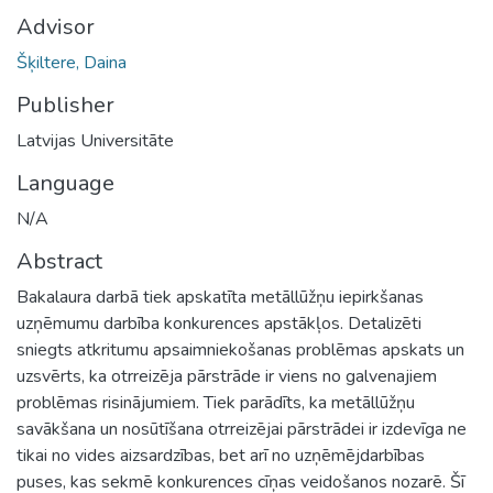
Advisor
Šķiltere, Daina
Publisher
Latvijas Universitāte
Language
N/A
Abstract
Bakalaura darbā tiek apskatīta metāllūžņu iepirkšanas
uzņēmumu darbība konkurences apstākļos. Detalizēti
sniegts atkritumu apsaimniekošanas problēmas apskats un
uzsvērts, ka otrreizēja pārstrāde ir viens no galvenajiem
problēmas risinājumiem. Tiek parādīts, ka metāllūžņu
savākšana un nosūtīšana otrreizējai pārstrādei ir izdevīga ne
tikai no vides aizsardzības, bet arī no uzņēmējdarbības
puses, kas sekmē konkurences cīņas veidošanos nozarē. Šī