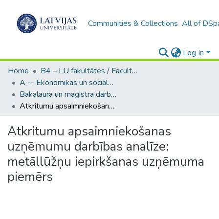
Communities & Collections
All of DSp
Log In
Home
B4 – LU fakultātes / Faculties of the UL
A -- Ekonomikas un sociālo zinātņu fakultāte / Faculty of Economics and Social Sciences
Bakalaura un maģistra darbi (ESZF) / Bachelor's and Master's theses
Atkritumu apsaimniekošanas uzņēmumu darbības analīze: metāllūžņu iepirkšanas uzņēmuma piemērs
Atkritumu apsaimniekošanas
uzņēmumu darbības analīze:
metāllūžņu iepirkšanas uzņēmuma
piemērs