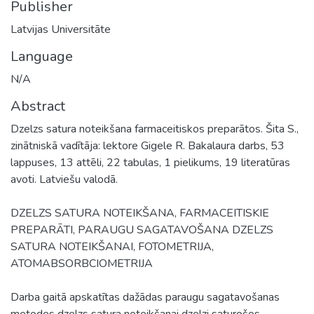
Publisher
Latvijas Universitāte
Language
N/A
Abstract
Dzelzs satura noteikšana farmaceitiskos preparātos. Šita S.,
zinātniskā vadītāja: lektore Gigele R. Bakalaura darbs, 53
lappuses, 13 attēli, 22 tabulas, 1 pielikums, 19 literatūras
avoti. Latviešu valodā.
DZELZS SATURA NOTEIKŠANA, FARMACEITISKIE
PREPARĀTI, PARAUGU SAGATAVOŠANA DZELZS
SATURA NOTEIKŠANAI, FOTOMETRIJA,
ATOMABSORBCIOMETRIJA
Darba gaitā apskatītas dažādas paraugu sagatavošanas
metodes dzelzs satura noteikšanai dzelzi saturošos