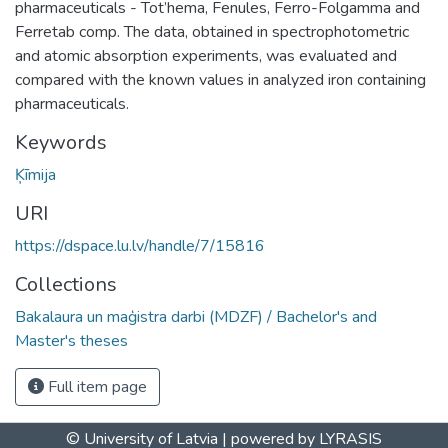
pharmaceuticals - Tot’hema, Fenules, Ferro-Folgamma and
Ferretab comp. The data, obtained in spectrophotometric
and atomic absorption experiments, was evaluated and
compared with the known values in analyzed iron containing
pharmaceuticals.
Keywords
Ķīmija
URI
https://dspace.lu.lv/handle/7/15816
Collections
Bakalaura un maģistra darbi (MDZF) / Bachelor's and
Master's theses
Full item page
© University of Latvia |
powered by LYRASIS