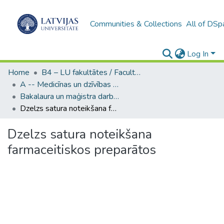
Communities & Collections
All of DSp
Log In
Home
B4 – LU fakultātes / Faculties of the UL
A -- Medicīnas un dzīvības zinātņu fakultāte / Faculty of Medicine and Life Sciences
Bakalaura un maģistra darbi (MDZF) / Bachelor's and Master's theses
Dzelzs satura noteikšana farmaceitiskos preparātos
Dzelzs satura noteikšana
farmaceitiskos preparātos