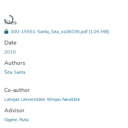
Loading...
Files
300-15551-Santa_Sita_ss06036.pdf
(1.05 MB)
Date
2010
Authors
Šita, Santa
Co-author
Latvijas Universitāte. Ķīmijas fakultāte
Advisor
Gigele, Ruta