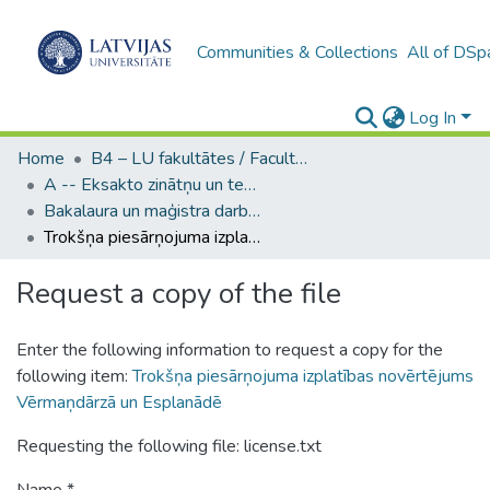
Communities & Collections
All of DSp
Log In
Home
B4 – LU fakultātes / Faculties of the UL
A -- Eksakto zinātņu un tehnoloģiju fakultāte / Faculty of Science and Technology
Bakalaura un maģistra darbi (EZTF) / Bachelor's and Master's theses
Trokšņa piesārņojuma izplatības novērtējums Vērmaņdārzā un Esplanādē
Request a copy of the file
Enter the following information to request a copy for the
following item:
Trokšņa piesārņojuma izplatības novērtējums
Vērmaņdārzā un Esplanādē
Requesting the following file: license.txt