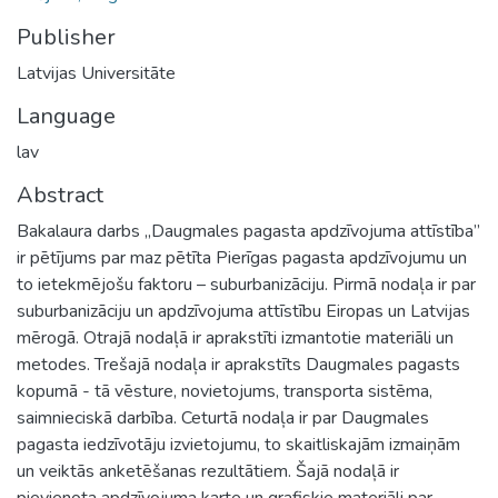
Publisher
Latvijas Universitāte
Language
lav
Abstract
Bakalaura darbs „Daugmales pagasta apdzīvojuma attīstība”
ir pētījums par maz pētīta Pierīgas pagasta apdzīvojumu un
to ietekmējošu faktoru – suburbanizāciju. Pirmā nodaļa ir par
suburbanizāciju un apdzīvojuma attīstību Eiropas un Latvijas
mērogā. Otrajā nodaļā ir aprakstīti izmantotie materiāli un
metodes. Trešajā nodaļa ir aprakstīts Daugmales pagasts
kopumā - tā vēsture, novietojums, transporta sistēma,
saimnieciskā darbība. Ceturtā nodaļa ir par Daugmales
pagasta iedzīvotāju izvietojumu, to skaitliskajām izmaiņām
un veiktās anketēšanas rezultātiem. Šajā nodaļā ir
pievienota apdzīvojuma karte un grafiskie materiāli par