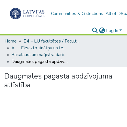
Communities & Collections
All of DSp
Log In
Home
B4 – LU fakultātes / Faculties of the UL
A -- Eksakto zinātņu un tehnoloģiju fakultāte / Faculty of Science and Technology
Bakalaura un maģistra darbi (EZTF) / Bachelor's and Master's theses
Daugmales pagasta apdzīvojuma attīstība
Daugmales pagasta apdzīvojuma
attīstība