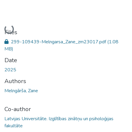
Loading...
Files
299-109439-Melngarsa_Zane_zm23017.pdf
(1.08
MB)
Date
2025
Authors
Melngārša, Zane
Co-author
Latvijas Universitāte. Izglītības zinātņu un psiholoģijas
fakultāte