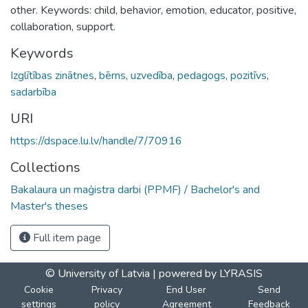
other. Keywords: child, behavior, emotion, educator, positive,
collaboration, support.
Keywords
Izglītības zinātnes
,
bērns
,
uzvedība
,
pedagogs
,
pozitīvs
,
sadarbība
URI
https://dspace.lu.lv/handle/7/70916
Collections
Bakalaura un maģistra darbi (PPMF) / Bachelor's and
Master's theses
Full item page
© University of Latvia |
powered by LYRASIS
Cookie
Privacy
End User
Send
settings
policy
Agreement
Feedback