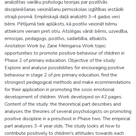
analizētas vairāku psihologu teorijas par pozitīvās
disciplinēšanas veicināšanu pirmsskolas izglītības iestādē
otrajā posmā. Empīriskajā daļā analizēti 3–4 gadus veci
bērni. Pētījumā tiek aplūkots, kā pozitīvi veicināt bērnu
attieksmi vienam pret otru. Atslēgas vārdi: bērns, uzvedība,
emocijas, pedagogs, pozitīvs, sadarbība, atbalsts.
Anotation Work by: Zane Melngarsa Work topic:
opportunities to promote positive behaviour of children in
Phase 2 of primary education. Objective of the study:
Explore and analyse possibilities for encouraging positive
behaviour in stage 2 of pre primary education, find the
strongest pedagogical methods and make ecommendations
for their application in promoting the socio emotional
development of children. Work developed on 42 pages.
Content of the study: the theoretical part describes and
analyses the theories of several psychologists on promoting
positive discipline in a preschool in Phase two. The empirical
part analyses 3-4 year olds. The study looks at how to
contribute positively to children's attitudes towards each