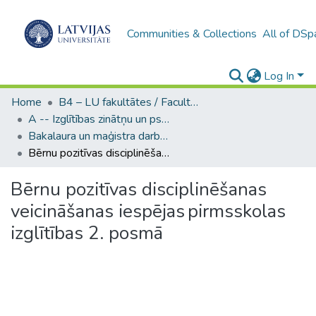
Communities & Collections
All of DSp
Log In
Home
B4 – LU fakultātes / Faculties of the UL
A -- Izglītības zinātņu un psiholoģijas fakultāte / Faculty of Education Sciences and Psychology
Bakalaura un maģistra darbi (PPMF) / Bachelor's and Master's theses
Bērnu pozitīvas disciplinēšanas veicināšanas iespējas pirmsskolas izglītības 2. posmā
Bērnu pozitīvas disciplinēšanas
veicināšanas iespējas pirmsskolas
izglītības 2. posmā