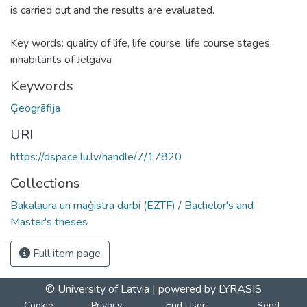
is carried out and the results are evaluated.
Key words: quality of life, life course, life course stages,
inhabitants of Jelgava
Keywords
Ģeogrāfija
URI
https://dspace.lu.lv/handle/7/17820
Collections
Bakalaura un maģistra darbi (EZTF) / Bachelor's and
Master's theses
Full item page
© University of Latvia |
powered by LYRASIS
Cookie
Privacy
End User
Send