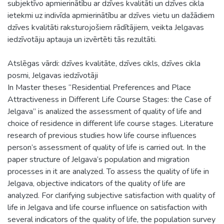
subjektīvo apmierinātību ar dzīves kvalitāti un dzīves cikla
ietekmi uz indivīda apmierinātību ar dzīves vietu un dažādiem
dzīves kvalitāti raksturojošiem rādītājiem, veikta Jelgavas
iedzīvotāju aptauja un izvērtēti tās rezultāti.
Atslēgas vārdi: dzīves kvalitāte, dzīves cikls, dzīves cikla
posmi, Jelgavas iedzīvotāji
In Master theses “Residential Preferences and Place
Attractiveness in Different Life Course Stages: the Case of
Jelgava” is analized the assessment of quality of life and
choice of residence in different life course stages. Literature
research of previous studies how life course influences
person’s assessment of quality of life is carried out. In the
paper structure of Jelgava’s population and migration
processes in it are analyzed. To assess the quality of life in
Jelgava, objective indicators of the quality of life are
analyzed. For clarifying subjective satisfaction with quality of
life in Jelgava and life course influence on satisfaction with
several indicators of the quality of life, the population survey