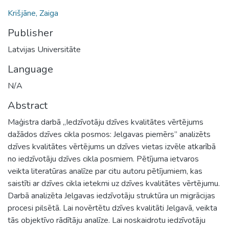
Krišjāne, Zaiga
Publisher
Latvijas Universitāte
Language
N/A
Abstract
Maģistra darbā „Iedzīvotāju dzīves kvalitātes vērtējums
dažādos dzīves cikla posmos: Jelgavas piemērs” analizēts
dzīves kvalitātes vērtējums un dzīves vietas izvēle atkarībā
no iedzīvotāju dzīves cikla posmiem. Pētījuma ietvaros
veikta literatūras analīze par citu autoru pētījumiem, kas
saistīti ar dzīves cikla ietekmi uz dzīves kvalitātes vērtējumu.
Darbā analizēta Jelgavas iedzīvotāju struktūra un migrācijas
procesi pilsētā. Lai novērtētu dzīves kvalitāti Jelgavā, veikta
tās objektīvo rādītāju analīze. Lai noskaidrotu iedzīvotāju