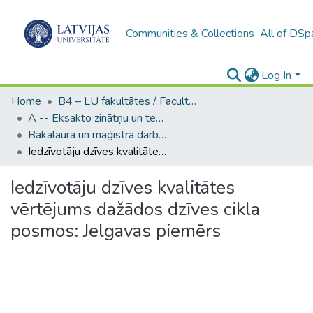
Communities & Collections
All of DSp
Log In
Home
B4 – LU fakultātes / Faculties of the UL
A -- Eksakto zinātņu un tehnoloģiju fakultāte / Faculty of Science and Technology
Bakalaura un maģistra darbi (EZTF) / Bachelor's and Master's theses
Iedzīvotāju dzīves kvalitātes vērtējums dažādos dzīves cikla posmos: Jelgavas piemērs
Iedzīvotāju dzīves kvalitātes
vērtējums dažādos dzīves cikla
posmos: Jelgavas piemērs