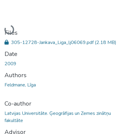
Loading...
Files
305-12728-Jankava_Liga_lj06069.pdf
(2.18 MB)
Date
2009
Authors
Feldmane, Līga
Co-author
Latvijas Universitāte. Ģeogrāfijas un Zemes zinātņu
fakultāte
Advisor