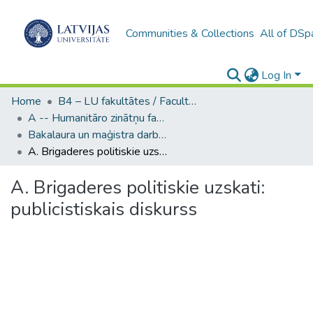
Communities & Collections
All of DSp
Log In
Home
B4 – LU fakultātes / Faculties of the UL
A -- Humanitāro zinātņu fakultāte / Faculty of Humanities
Bakalaura un maģistra darbi (HZF) / Bachelor's and Master's theses
A. Brigaderes politiskie uzskati: publicistiskais diskurss
A. Brigaderes politiskie uzskati:
publicistiskais diskurss