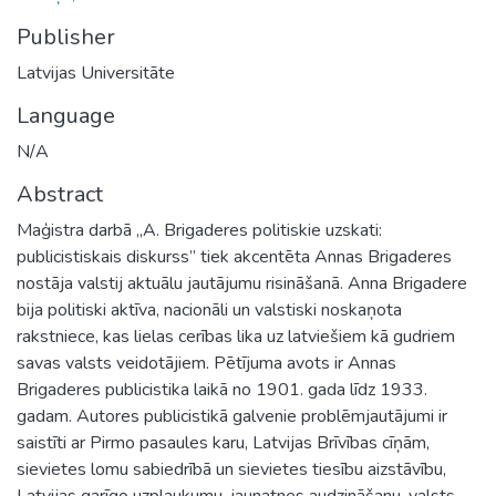
Publisher
Latvijas Universitāte
Language
N/A
Abstract
Maģistra darbā „A. Brigaderes politiskie uzskati:
publicistiskais diskurss” tiek akcentēta Annas Brigaderes
nostāja valstij aktuālu jautājumu risināšanā. Anna Brigadere
bija politiski aktīva, nacionāli un valstiski noskaņota
rakstniece, kas lielas cerības lika uz latviešiem kā gudriem
savas valsts veidotājiem. Pētījuma avots ir Annas
Brigaderes publicistika laikā no 1901. gada līdz 1933.
gadam. Autores publicistikā galvenie problēmjautājumi ir
saistīti ar Pirmo pasaules karu, Latvijas Brīvības cīņām,
sievietes lomu sabiedrībā un sievietes tiesību aizstāvību,
Latvijas garīgo uzplaukumu, jaunatnes audzināšanu, valsts