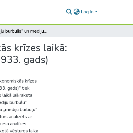
Log In
„Mediju burbulis” un mediju atbildīgums ekonomiskās krīzes laikā: laikraksta „Pēdējā Brīdī” gadījuma izpēte (1930. – 1933. gads)
s krīzes laikā:
1933. gads)
ekonomiskās krīzes
33. gads)” tiek
 laikā laikraksta
ediju burbuļu”
a „mediju burbuļu”
turs analizēts ar
kursa analīzes
kotā vēstures laika