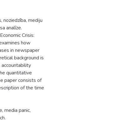
s, noziedzība, mediju
sa analīze.
Economic Crisis:
 examines how
cases in newspaper
retical background is
accountability
he quantitative
e paper consists of
scription of the time
e, media panic,
ch.