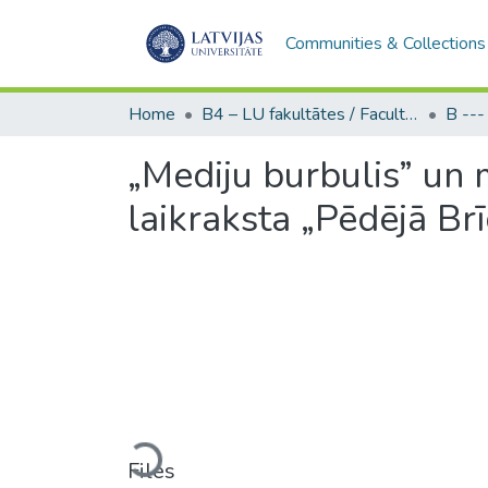
Communities & Collections
Home
B4 – LU fakultātes / Faculties of the UL
„Mediju burbulis” un 
laikraksta „Pēdējā Br
Loading...
Files