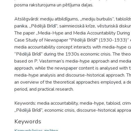
posma raksturojuma un pētījuma daļas.
Atslēgvārdi: mediju atbildīgums, „mediju burbulis”, tabloīd
panika, „Pēdējā Brīdī”, saimnieciskā krīze, vēsturiskā diskur
The paper „Media-Hype and Media Accountability During 
Case Study of Newspaper "Pēdējā Brīdī" (1930-1933)”
media accountability concept interacts with media-hype 
“Pēdējā Brīdī” during the 1930s economic crisis. The theo
based on P. Vasterman’s media-hype approach and media 
approach, while the newspaper content is analysed with t
media-hype analysis and discourse-historical approach. Th
an overview of the theoretical approaches employed, a de
period, and practical research.
Keywords: media accountability, media-hype, tabloid, crim
„Pēdējā Brīdī”, economic crisis, discourse-historical approa
Keywords