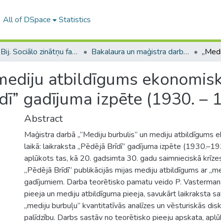
All of DSpace
Statistics
B --- Bij. Sociālo zinātņu fakultātes noslēguma darbi / Faculty of Social Sciences - Graduate works
Bakalaura un maģistra darbi (SZF) / Bachelor's and Master's theses
mediju atbildīgums ekonomiskā
īdī” gadījuma izpēte (1930. – 
Abstract
Maģistra darbā „”Mediju burbulis” un mediju atbildīgums 
laikā: laikraksta „Pēdējā Brīdī” gadījuma izpēte (1930.–19
aplūkots tas, kā 20. gadsimta 30. gadu saimnieciskā krīzes
„Pēdējā Brīdī” publikācijās mijas mediju atbildīgums ar „m
gadījumiem. Darba teorētisko pamatu veido P. Vasterman
pieeja un mediju atbildīguma pieeja, savukārt laikraksta sa
„mediju burbuļu” kvantitatīvās analīzes un vēsturiskās dis
palīdzību. Darbs sastāv no teorētisko pieeju apskata, aplū