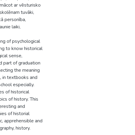
 mācot ar vēsturisko
 skolēnam tuvāki,
kā personība,
unie laiki,
zing of psychological
g to know historical
ical sense,
 part of graduation
flecting the meaning
l, in textbooks and
chool especially.
s of historical
cs of history. This
teresting and
es of historial
fic, apprehensible and
graphy, history.