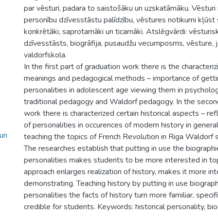
par vēsturi, padara to saistošāku un uzskatāmāku. Vēsturi
personību dzīvesstāstu palīdzību, vēstures notikumi kļūst
konkrētāki, saprotamāki un ticamāki. Atslēgvārdi: vēsturis
dzīvesstāsts, biogrāfija, pusaudžu vecumposms, vēsture, ja
valdorfskola.
In the first part of graduation work there is the characteri
meanings and pedagogical methods – importance of gettin
personalities in adolescent age viewing them in psycholog
traditional pedagogy and Waldorf pedagogy. In the second
work there is characterized certain historical aspects – re
of personalities in occurences of modern history in genera
 un
teaching the topics of French Revolution in Riga Waldorf s
The researches establish that putting in use the biographie
personalities makes students to be more interested in topi
approach enlarges realization of history, makes it more in
demonstrating. Teaching history by putting in use biographi
personalities the facts of history turn more familiar, speci
credible for students. Keywords: historical personality, bio