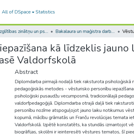
All of DSpace
Statistics
A -- Izglītības zinātņu un psiholoģijas fakultāte / Faculty of Education Sciences and Psychology
Bakalaura un maģistra darbi (PPMF) / Bachelor's and Master's theses
iepazīšana kā līdzeklis jauno 
lasē Valdorfskolā
Abstract
Diplomdarba pirmajā nodaļā tiek raksturota psiholoģiskā 
pedagoģiskās metodes - vēsturisko personību iepazīšan
psiholoģiski pusaudžu vecumposmā, tradicionālajā pedago
valdorfpedagoģijā. Diplomdarba otrajā daļā tiek raksturot
personību nozīme atspoguļojot jauno laiku notikumus vēs
kopumā, mācību grāmatās un Franču revolūcijas temata ie
Valdorfskolā. Izpētē konstatēts, ka stundās izmantojot vē
biogrāfijas, skolēni ir ieinteresēti vēstures tematos, šī piee