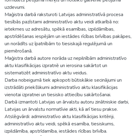
uzdevumi.
Maģistra darbā raksturoti Latvijas administratīvā procesa
tiesībās pazīstami administratīvo aktu veidi atkarībā no:
ietekmes uz adresātu, spēkā esamības, izpildāmības,
apstrīdēšanas iespējām un iestādes rīcības brīvības pakāpes,
un norādīts uz īpatnībām to tiesiskajā regulējumā un
piemērošanā.
Maģistra darbā autore norāda uz nepilnībām administratīvo
aktu klasifikācijas izpratnē un ierosina sakārtot un
sistematizēt administratīvo aktu veidus.
Darba nobeigumā tiek apkopoti būtiskākie secinājumi un
izstrādāti priekšlikumi administratīvo aktu klasifikācijas
vienotai izpratnei un tiesisko attiecību sakārtošanai.
Darbā izmantoti Latvijas un ārvalstu autoru zinātniskie darbi,
Latvijas un ārvalstu normatīvie akti, kā arī tiesu prakse.
Atslēgvārdi: administratīvo aktu klasifikācijas kritēriji,
administratīvo aktu veidi, spēkā esamība, tiesiskums,
izpildāmība, apstrīdamība, iestādes rīcības brīvība.