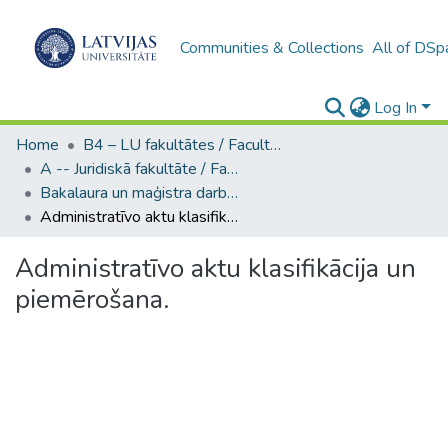
Communities & Collections
All of DSp
Log In
Home
B4 – LU fakultātes / Faculties of the UL
A -- Juridiskā fakultāte / Faculty of Law
Bakalaura un maģistra darbi (JF) / Bachelor's and Master's theses
Administratīvo aktu klasifikācija un piemērošana.
Administratīvo aktu klasifikācija un
piemērošana.