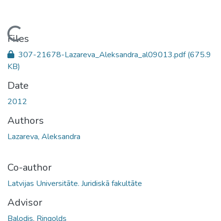
Loading...
Files
307-21678-Lazareva_Aleksandra_al09013.pdf
(675.9
KB)
Date
2012
Authors
Lazareva, Aleksandra
Co-author
Latvijas Universitāte. Juridiskā fakultāte
Advisor
Balodis, Ringolds