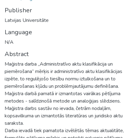
Publisher
Latvijas Universitāte
Language
N/A
Abstract
Maģistra darba „Administratīvo aktu klasifikācija un
piemērošana” mērķis ir administratīvo aktu klasifikācijas
izpēte, to regulējošo tiesību normu iztulkošana un to
piemērošanas kļūdu un problēmjautājumu definēšana.
Maģistra darbā pamatā ir izmantotas vairākas pētījuma
metodes - salīdzinošā metode un analoģijas slēdziens.
Maģistra darbs sastāv no ievada, četrām nodaļām,
kopsavilkuma un izmantotās literatūras un juridisko aktu
saraksta.
Darba ievadā tiek pamatota izvēlētās tēmas aktualitāte,
formulēts pētījuma mērķis un noteikti galvenie pētījuma