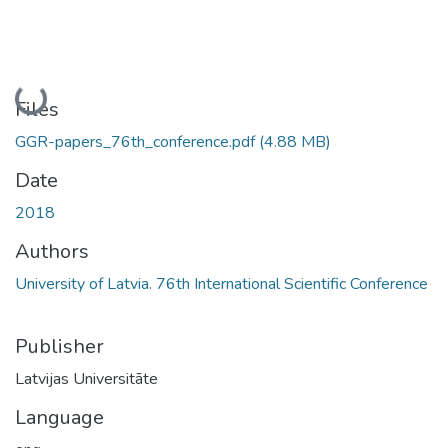
Loading...
Files
GGR-papers_76th_conference.pdf
(4.88 MB)
Date
2018
Authors
University of Latvia. 76th International Scientific Conference
Publisher
Latvijas Universitāte
Language