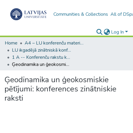
Communities & Collections
All of DSp
Log In
Home
A4 – LU konferenču materiāli / Conference papers of the UL
LU ikgadējā zinātniskā konference / Scientific Conference of the University of Latvia
1 A -- Konferenču rakstu krājumi (LU) / Scientific papers
Ģeodinamika un ģeokosmiskie pētījumi: konferences zinātniskie raksti
Ģeodinamika un ģeokosmiskie
pētījumi: konferences zinātniskie
raksti