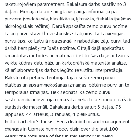
raksturojošiem parametriem. Bakalaura darbs sastāv no 3
daļām. Pirmajā daļā ir sniegta vispārīga informācija par
purviem (veidošanās, klasifikācija, ķīmiskās, fizikālās īpašības,
hidroloģiskais režīms). Darbā apskatīta zemo purvu nozīme,
kā arī purvu stāvokļa vēsturisks skatījums. Tā kā vienīgais
purvu tips, ko Latvijā neaizsargā, ir nabadzīgie zāļu purvi, tad
darbā tiem piešķirta īpaša nozīme. Otrajā daļā apskatītas
izmantotās metodes un materiāli, bet trešās daļas ietvaros
veikta kūdras datu bāžu un kartogrāfiskā materiāla analīze,
kā arī laboratorijas darbos iegūto rezultātu interpretācija.
Raksturota pētāmā teritorija, tajā esošo zemo purvu
platības un apsaimniekošanas izmaiņas, pētāmie purvi un to
temporālās izmaiņas. Tiek secināts, ka zemo purvu
sastopamība ir ievērojami mazāka, nekā to atspoguļo dažādi
statistiskie materiāli. Bakalaura darbs satur: 3 daļas, 73
lappuses, 44 attēlus, 3 tabulas, 4 pielikumus.
In the bachelor’s thesis “Fens distribution and management
changes in Upmale hummocky plain over the last 100
years” the total area of fens in this territory is being