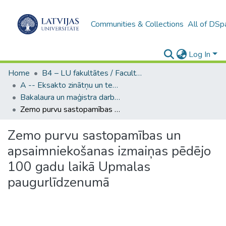
Communities & Collections
All of DSp
Log In
Home
B4 – LU fakultātes / Faculties of the UL
A -- Eksakto zinātņu un tehnoloģiju fakultāte / Faculty of Science and Technology
Bakalaura un maģistra darbi (EZTF) / Bachelor's and Master's theses
Zemo purvu sastopamības un apsaimniekošanas izmaiņas pēdējo 100 gadu laikā Upmalas paugurlīdzenumā
Zemo purvu sastopamības un
apsaimniekošanas izmaiņas pēdējo
100 gadu laikā Upmalas
paugurlīdzenumā