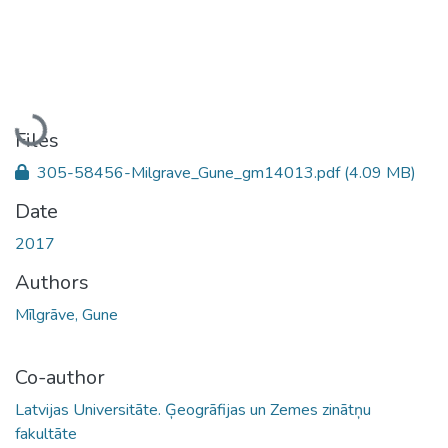
Loading...
Files
305-58456-Milgrave_Gune_gm14013.pdf
(4.09 MB)
Date
2017
Authors
Mīlgrāve, Gune
Co-author
Latvijas Universitāte. Ģeogrāfijas un Zemes zinātņu
fakultāte