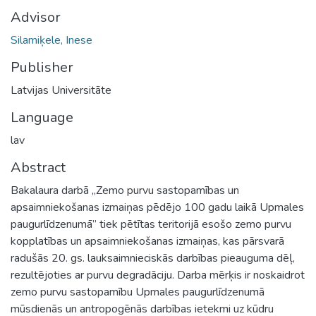
Advisor
Silamiķele, Inese
Publisher
Latvijas Universitāte
Language
lav
Abstract
Bakalaura darbā „Zemo purvu sastopamības un
apsaimniekošanas izmaiņas pēdējo 100 gadu laikā Upmales
paugurlīdzenumā” tiek pētītas teritorijā esošo zemo purvu
kopplatības un apsaimniekošanas izmaiņas, kas pārsvarā
radušās 20. gs. lauksaimnieciskās darbības pieauguma dēļ,
rezultējoties ar purvu degradāciju. Darba mērķis ir noskaidrot
zemo purvu sastopamību Upmales paugurlīdzenumā
mūsdienās un antropogēnās darbības ietekmi uz kūdru