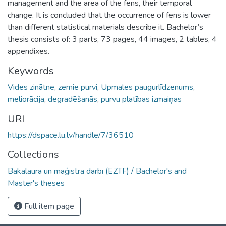
management and the area of the fens, their temporal
change. It is concluded that the occurrence of fens is lower
than different statistical materials describe it. Bachelor’s
thesis consists of: 3 parts, 73 pages, 44 images, 2 tables, 4
appendixes.
Keywords
Vides zinātne
,
zemie purvi
,
Upmales paugurlīdzenums
,
meliorācija
,
degradēšanās
,
purvu platības izmaiņas
URI
https://dspace.lu.lv/handle/7/36510
Collections
Bakalaura un maģistra darbi (EZTF) / Bachelor's and
Master's theses
Full item page